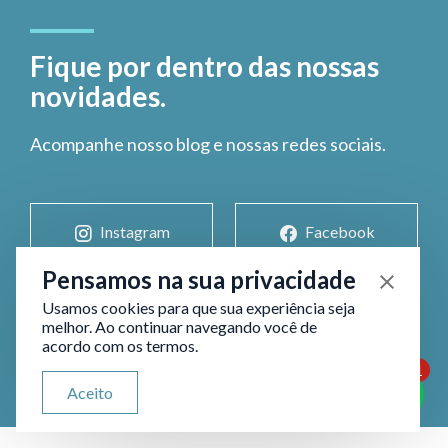
Fique por dentro das nossas
novidades.
Acompanhe nosso blog e nossas redes sociais.
Instagram
Facebook
Pensamos na sua privacidade
Usamos cookies para que sua experiência seja
LinkedIn
YouTube
melhor. Ao continuar navegando você de
acordo com os termos.
1
ATENDIMENTO VIA WHATSAPP
Aceito
Olá, qual seu problema jurídico?