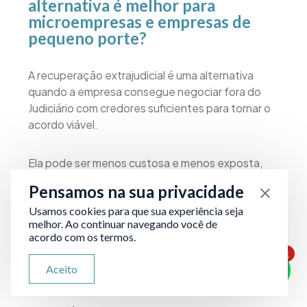
alternativa é melhor para
microempresas e empresas de
pequeno porte?
A recuperação extrajudicial é uma alternativa
quando a empresa consegue negociar fora do
Judiciário com credores suficientes para tornar o
acordo viável.
Ela pode ser menos custosa e menos exposta,
mas exige um cenário específico: credores
Pensamos na sua privacidade
concentrados, maturidade de negociação e
Usamos cookies para que sua experiência seja
menos risco de medidas agressivas (execuções e
melhor. Ao continuar navegando você de
bloqueios imediatos).
acordo com os termos.
1
ATENDIMENTO VIA WHATSAPP
Já a recuperação judicial simplificada tende a ser
Aceito
Olá, qual seu problema jurídico?
melhor quando: