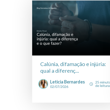
Calúnia, difamação e injúria:
qual a diferenç...
Leticia Bernardes
25 minut
de leitura
02/07/2026