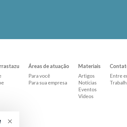
rrastazu
Áreas de atuação
Materiais
Contat
e
Para você
Artigos
Entre e
pe
Para sua empresa
Notícias
Trabalh
Eventos
Vídeos
e