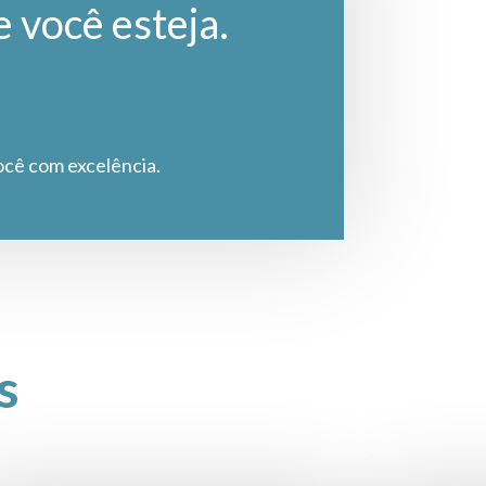
e você esteja.
ocê com excelência.
s