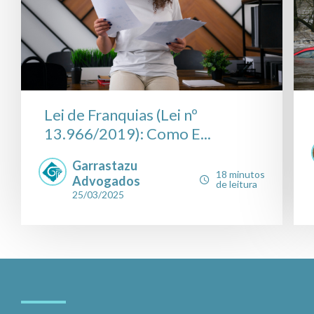
Lei de Franquias (Lei nº
13.966/2019): Como E...
Garrastazu
18 minutos
Advogados
de leitura
25/03/2025