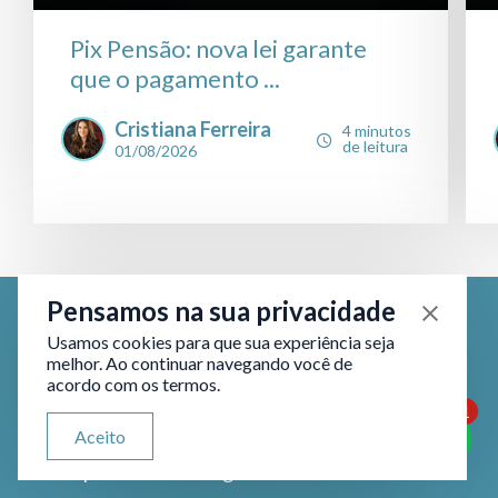
Pix Pensão: nova lei garante
que o pagamento ...
Cristiana Ferreira
4 minutos
de leitura
01/08/2026
Pensamos na sua privacidade
Usamos cookies para que sua experiência seja
melhor. Ao continuar navegando você de
Fique por dentro das nossas
acordo com os termos.
novidades.
1
ATENDIMENTO VIA WHATSAPP
Aceito
Olá, qual seu problema jurídico?
Acompanhe nosso blog e nossas redes sociais.