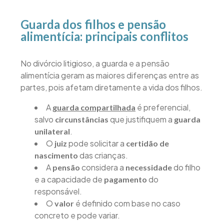
Guarda dos filhos e pensão
alimentícia: principais conflitos
No divórcio litigioso, a guarda e a pensão
alimentícia geram as maiores diferenças entre as
partes, pois afetam diretamente a vida dos filhos.
A
é preferencial,
guarda compartilhada
salvo
que justifiquem a
circunstâncias
guarda
.
unilateral
O
pode solicitar a
juiz
certidão de
das crianças.
nascimento
A
considera a
do filho
pensão
necessidade
e a capacidade de
do
pagamento
responsável.
O
é definido com base no caso
valor
concreto e pode variar.