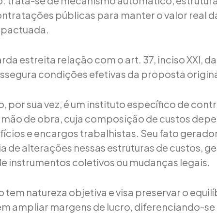
o: trata-se de mecanismo automático, estrutur
ontratações públicas para manter o valor real d
 pactuada.
rda estreita relação com o art. 37, inciso XXI, d
assegura condições efetivas da proposta origina
, por sua vez, é um instituto específico de con
 mão de obra, cuja composição de custos dep
fícios e encargos trabalhistas. Seu fato gerador
a de alterações nessas estruturas de custos, g
e instrumentos coletivos ou mudanças legais.
tem natureza objetiva e visa preservar o equilí
 ampliar margens de lucro, diferenciando-se 