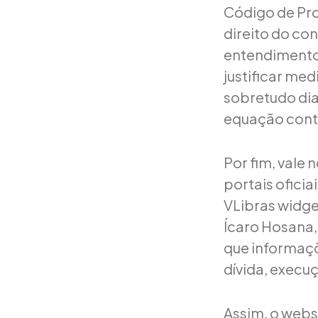
Código de Proc
direito do co
entendimento 
justificar me
sobretudo di
equação cont
Por fim, vale 
portais oficia
VLibras widge
Ícaro Hosana,
que informaçõ
dívida, execu
Assim, o websi