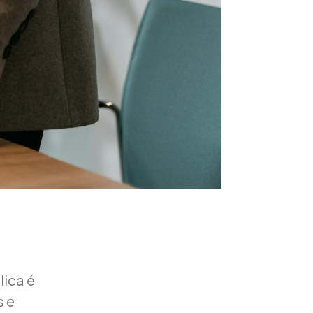
ica é
s e