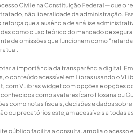
esso Civil e na Constituição Federal — que o re
ntratado, não liberalidade da administração. Es
reforça que a ausência de análise administrat
didas como o uso teórico do mandado de segura
ante de omissões que funcionem como “retarda
ratual.
notar a importância da transparência digital. E
is, o conteúdo acessível em Libras usando o VLi
t, com VLibras widget com opções e opções d
 conhecidos como avatares Ícaro Hosana ou G
es como notas fiscais, decisões e dados sobr
ção ou precatórios estejam acessíveis a todas a
te público facilita a consulta, amplia o acesso e