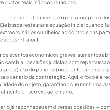
e custos reais, não sobre índices.
brio econômico financeiro é o mais complexo dos
le busca restaurar a equação inicial quando fa
, extraordinários ou alheios ao controle das pa
dade contratual.
r de eventos econômicos graves, aumentos ab
ão cambial, decisões judiciais com repercussão 
utários (fato do príncipe) ou acontecimentos q
 o cenário da contratação. Aqui, o foco é a 
abilidade do objeto, garantindo que nenhuma da
ralmente o risco extraordinário.
iário já reconheceu em diversas ocasiões — co