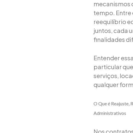
mecanismos de
tempo. Entre 
reequilíbrio
juntos, cada u
finalidades di
Entender essa
particular qu
serviços, loca
qualquer form
O Que é Reajuste, 
Administrativos
Nos contratos