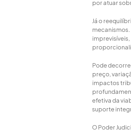
por atuar sobr
Já o reequilí
mecanismos. E
imprevisíveis
proporcionali
Pode decorre
preço, variaç
impactos trib
profundamente
efetiva da vi
suporte integ
O Poder Judic