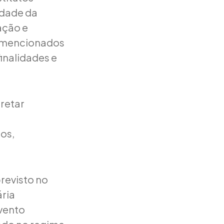
idade da
ação e
e mencionados
finalidades e
retar
os,
revisto no
ária
vento