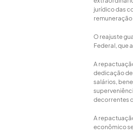
extraordinári
jurídico das c
remuneração
O reajuste gua
Federal, que 
A repactuação
dedicação de
salários, bene
superveniênci
decorrentes d
A repactuação 
econômico sem