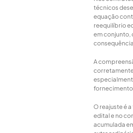
técnicos des
equação contr
reequilíbrio
em conjunto, c
consequências
A compreensão
corretamente 
especialmente
fornecimento 
O reajuste é 
edital e no c
acumulada em