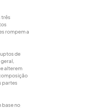
 três
tos
rtes rompem a
ruptos de
geral,
ue alterem
recomposição
s partes
m base no