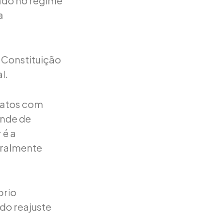
ado no regime
a
a Constituição
l.
tratos com
ende de
 é a
eralmente
brio
do reajuste