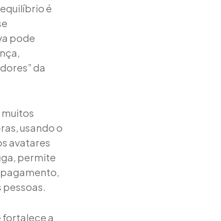
equilíbrio é
se
iva pode
nça,
dores” da
m muitos
bras, usando o
os avatares
uga, permite
e pagamento,
s pessoas.
 fortalece a