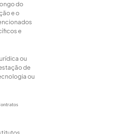
longo do
ção e o
mencionados
íficos e
urídica ou
restação de
tecnologia ou
Contratos
titutos