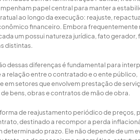
empenham papel central para manter a estabil
atual ao longo da execução: reajuste, repactu
 econômico financeiro. Embora frequentement
ada um possui natureza jurídica, fato gerador, 
 distintas.
 dessas diferenças é fundamental para interp
a relação entre o contratado e o ente público,
 em setores que envolvem prestação de serviç
de bens, obras e contratos de mão de obra.
a forma de reajustamento periódico de preços, p
ontrato, destinado a recompor a perda inflacion
 determinado prazo. Ele não depende de um e