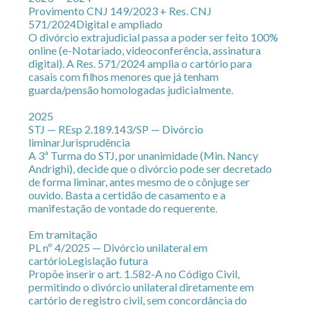
Provimento CNJ 149/2023 + Res. CNJ
571/2024
Digital e ampliado
O divórcio extrajudicial passa a poder ser feito 100%
online (e-Notariado, videoconferência, assinatura
digital). A Res. 571/2024 amplia o cartório para
casais com filhos menores que já tenham
guarda/pensão homologadas judicialmente.
2025
STJ — REsp 2.189.143/SP — Divórcio
liminar
Jurisprudência
A 3ª Turma do STJ, por unanimidade (Min. Nancy
Andrighi), decide que o divórcio pode ser decretado
de forma liminar, antes mesmo de o cônjuge ser
ouvido. Basta a certidão de casamento e a
manifestação de vontade do requerente.
Em tramitação
PL nº 4/2025 — Divórcio unilateral em
cartório
Legislação futura
Propõe inserir o art. 1.582-A no Código Civil,
permitindo o divórcio unilateral diretamente em
cartório de registro civil, sem concordância do