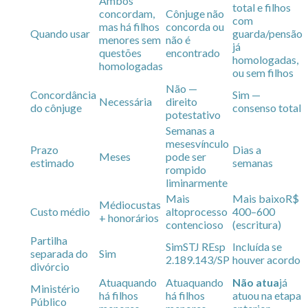
Ambos
total e filhos
concordam,
Cônjuge não
com
mas há filhos
concorda ou
Quando usar
guarda/pensão
menores sem
não é
já
questões
encontrado
homologadas,
homologadas
ou sem filhos
Não —
Concordância
Sim —
Necessária
direito
do cônjuge
consenso total
potestativo
Semanas a
meses
vínculo
Prazo
Dias a
Meses
pode ser
estimado
semanas
rompido
liminarmente
Mais
Mais baixo
R$
Médio
custas
Custo médio
alto
processo
400–600
+ honorários
contencioso
(escritura)
Partilha
Sim
STJ REsp
Incluída se
separada do
Sim
2.189.143/SP
houver acordo
divórcio
Atua
quando
Atua
quando
Não atua
já
Ministério
há filhos
há filhos
atuou na etapa
Público