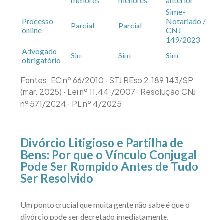
menores
menores
anterior
Sim
e-
Processo
Notariado /
Parcial
Parcial
online
CNJ
149/2023
Advogado
Sim
Sim
Sim
obrigatório
Fontes: EC nº 66/2010 · STJ REsp 2.189.143/SP
(mar. 2025) · Lei nº 11.441/2007 · Resolução CNJ
nº 571/2024 · PL nº 4/2025
Divórcio Litigioso e Partilha de
Bens: Por que o Vínculo Conjugal
Pode Ser Rompido An
tes de Tudo
Ser Resolvido
Um ponto crucial que muita gente não sabe é que o
divórcio pode ser decretado imediatamente,