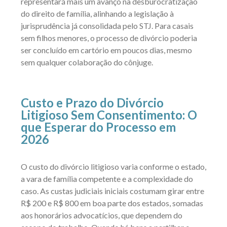
representará mais um avanço na desburocratização
do direito de família, alinhando a legislação à
jurisprudência já consolidada pelo STJ. Para casais
sem filhos menores, o processo de divórcio poderia
ser concluído em cartório em poucos dias, mesmo
sem qualquer colaboração do cônjuge.
Custo e Prazo do Divórcio
Litigioso Sem Consentimento: O
que Esperar do Processo em
2026
O custo do divórcio litigioso varia conforme o estado,
a vara de família competente e a complexidade do
caso. As custas judiciais iniciais costumam girar entre
R$ 200 e R$ 800 em boa parte dos estados, somadas
aos honorários advocatícios, que dependem do