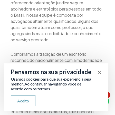
oferecendo orientação jurídica segura,
acolhedora e estratégica para pessoas em todo
o Brasil. Nossa equipe é composta por
advogados altamente qualificados, alguns dos
quais também atuam como professor, o que
agrega ainda mais credibilidade e conhecimento
ao serviço prestado.
Combinamos a tradição de um escritório
reconhecido nacionalmente com a modernidade
do atendimento jurídico online. Aqui, você é
Pensamos na sua privacidade
atendido com respeito, atenção aos detalhes e
compromisso real com seus direitos — tudo com a
Usamos cookies para que sua experiência seja
melhor. Ao continuar navegando você de
comodidade de um serviço acessível, humano e
acordo com os termos.
digital.
1
ATENDIMENTO VIA WHATSAPP
Aceito
Olá, qual seu problema jurídico?
Se você precisa de orientação ou deseja
entender melhor seus direitos, fale conosco.