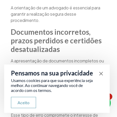
A orientação de um advogado é essencial para
garantir a realização segura desse
procedimento.
Documentos incorretos,
prazos perdidos e certidões
desatualizadas
A apresentação de documentos incompletos ou
com dados divergentes dificulta a conferência no
Pensamos na sua privacidade
cartório e pode exigir alterações posteriores.
Usamos cookies para que sua experiência seja
melhor. Ao continuar navegando você de
Certidões vencidas e falta de atenção ao prazo
acordo com os termos.
de 60 dias para abertura do inventário resultam
1
em multas sobre o ITCMD.
ATENDIMENTO VIA WHATSAPP
Aceito
Olá, qual seu problema jurídico?
Esse tipo de erro compromete o interesse de