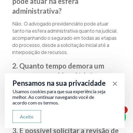
pode atuar na esfera
administrativa?
Não. O advogado previdenciário pode atuar
tanto na esfera administrativa quanto na judicial,
acompanhando o segurado em todas as etapas
do processo, desde a solicitação inicial até a
interposição de recursos.
2. Quanto tempo demora um
processo previdenciário?
Pensamos na sua privacidade
O prazo pode variar. Em processos
Usamos cookies para que sua experiência seja
administrativos, a análise pode levar de 3 a 6
melhor. Ao continuar navegando você de
meses. Já em casos judiciais, o tempo depende
acordo com os termos.
da complexidade do caso e da tramitação nos
1
ATENDIMENTO VIA WHATSAPP
Aceito
tribunais.
Olá, qual seu problema jurídico?
3. É possível solicitar a revisão de