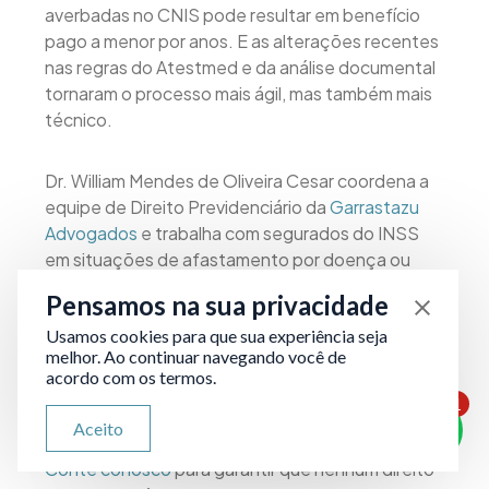
averbadas no CNIS pode resultar em benefício
pago a menor por anos. E as alterações recentes
nas regras do Atestmed e da análise documental
tornaram o processo mais ágil, mas também mais
técnico.
Dr. William Mendes de Oliveira Cesar coordena a
equipe de Direito Previdenciário da
Garrastazu
Advogados
e trabalha com segurados do INSS
em situações de afastamento por doença ou
acidente, revisão de benefícios concedidos a
Pensamos na sua privacidade
menor, retificação de espécie e combate a
Usamos cookies para que sua experiência seja
cessações indevidas. Nossa atuação vai desde o
melhor. Ao continuar navegando você de
primeiro requerimento administrativo até a ação
acordo com os termos.
judicial com pedido de tutela de urgência.
1
Atendemos em todo o país, de forma online e
ATENDIMENTO VIA WHATSAPP
Aceito
Olá, qual seu problema jurídico?
humanizada, para todas as áreas do Direito.
Conte conosco
para garantir que nenhum direito