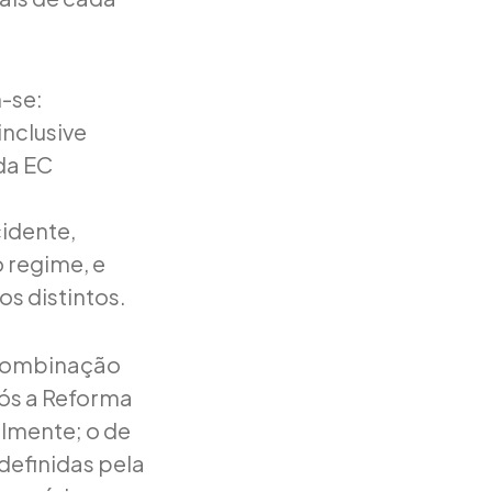
-se:
nclusive
da EC
idente,
 regime, e
s distintos.
 combinação
ós a Reforma
almente; o de
definidas pela