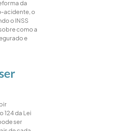
Reforma da
o-acidente, o
ndo o INSS
s sobre como a
 segurado e
ser
bir
 124 da Lei
 pode ser
ais de cada