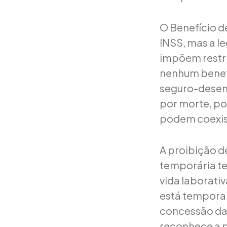
O Benefício d
INSS, mas a le
impõem restr
nenhum benef
seguro-desem
por morte, po
podem coexist
A proibição d
temporária te
vida laborati
está temporar
concessão da 
reconhece a p