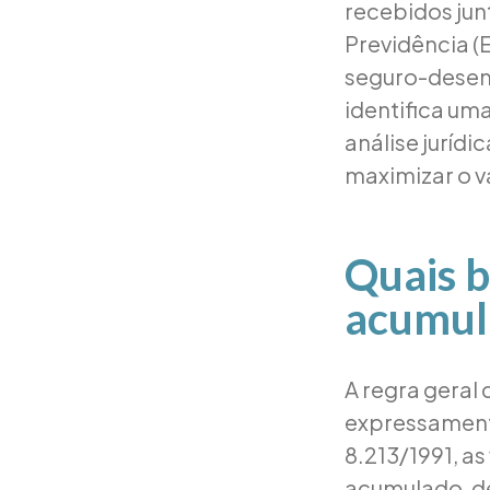
recebidos jun
Previdência (E
seguro-desemp
identifica um
análise jurídi
maximizar o v
Quais b
acumul
A regra geral 
expressamente
8.213/1991, as
acumulado, de