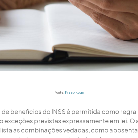
Fonte:
Freepik.com
de benefícios do INSS é permitida como regra g
o exceções previstas expressamente em lei. O a
1 lista as combinações vedadas, como aposent