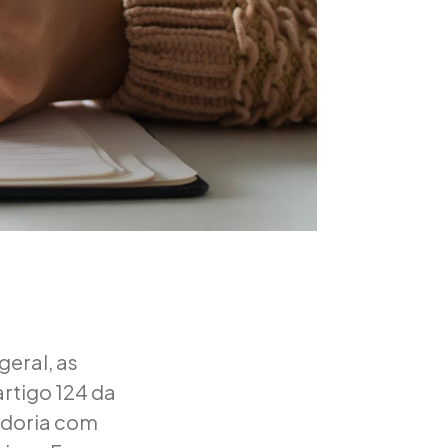
eral, as
rtigo 124 da
adoria com