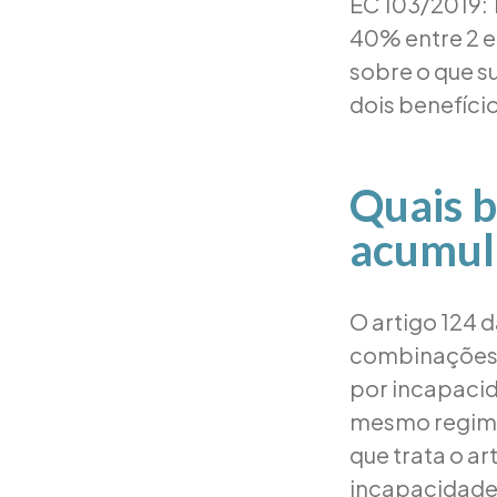
EC 103/2019: 1
40% entre 2 e 
sobre o que s
dois benefíci
Quais b
acumul
O artigo 124 
combinações: 
por incapaci
mesmo regime
que trata o ar
incapacidade 