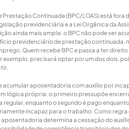
e Prestação Continuada (BPC/LOAS) está fora 
gislação previdenciária e a Lei Orgânica da Ass
ição ainda mais ampla: o BPC não pode ser a
ício previdenciário de prestação continuada,
prego. Quem recebe BPC e passa a ter direito
r exemplo, precisará optar por um dos dois, p
ir.
e acumular aposentadoria com auxílio por inc
m lógica própria: o primeiro pressupõe encer
va regular, enquanto o segundo é pago enquant
iamente incapaz para o trabalho. Como regra g
aposentadoria determina a cessação do auxílio
ossibilidade de coexistência transitória dos do