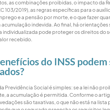
tos, as combinações proibidas, o impacto da 
C 103/2019), as regras específicas para o auxíli
rego e a pensão por morte, e o que fazer qua
a acumulação indevida. Ao final, há orientaçõe
ca individualizada pode proteger os direitos do
alor recebido.
enefícios do INSS podem 
ados?
da Previdência Social é simples: se a lei não proi
, a acumulação é permitida. Conforme o artigo
 vedações são taxativas, o que não está na lista
sde que o segurado preencha os requisitos leg