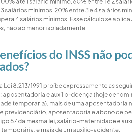
00% até 1 salário mínimo, 60% entre 1 e 2 salár
3 salários mínimos, 20% entre 3 e 4 salários mí
upera 4 salários mínimos. Esse cálculo se aplic
os, não ao menor isoladamente.
enefícios do INSS não po
ados?
da Lei 8.213/1991 proíbe expressamente as segui
aposentadoria e auxílio-doença (hoje denomin
dade temporária), mais de uma aposentadoria 
 previdenciário, aposentadoria e abono de p
tigo 87 da mesma lei, salário-maternidade e auxí
temporária, e mais de um auxílio-acidente.