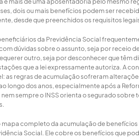
ça e mais de uma aposentadoria pelo mesmo re
ses, dois ou mais benefícios podem ser recebi
te, desde que preenchidos os requisitos legai
eneficiários da Previdência Social frequente
om dúvidas sobre o assunto, seja por receio d
requerer outro, seja por desconhecer que têm di
tações que a lei expressamente autoriza. A co
: as regras de acumulação sofreram alteraçõe
s ao longo dos anos, especialmente após a Refo
e nem sempre o INSS orienta o segurado sobre 
s.
 o mapa completo da acumulação de benefícios
vidência Social. Ele cobre os benefícios que po