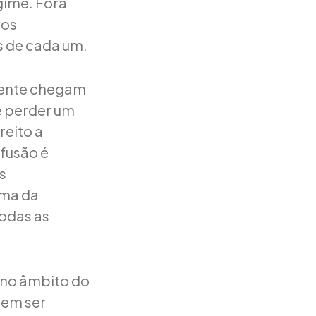
gime. Fora
dos
s de cada um.
mente chegam
e perder um
reito a
nfusão é
s
rma da
todas as
 no âmbito do
dem ser