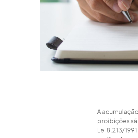
A acumulação 
proibições sã
Lei 8.213/199