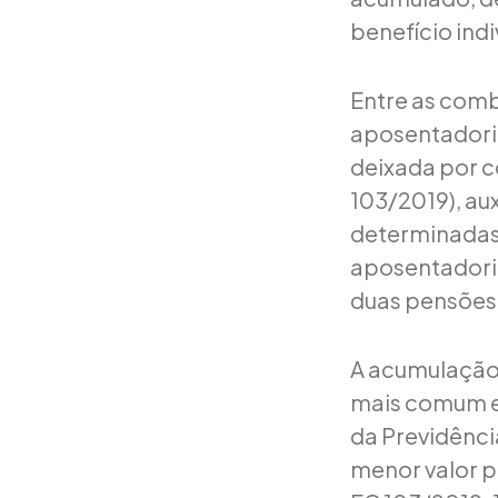
benefício ind
Entre as com
aposentadoria
deixada por c
103/2019), au
determinadas 
aposentadori
duas pensões 
A acumulação
mais comum e
da Previdênci
menor valor p