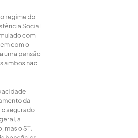
do regime do
istência Social
cumulado com
 nem com o
 a uma pensão
ois ambos não
apacidade
ramento da
o o segurado
eral, a
, mas o STJ
is benefícios