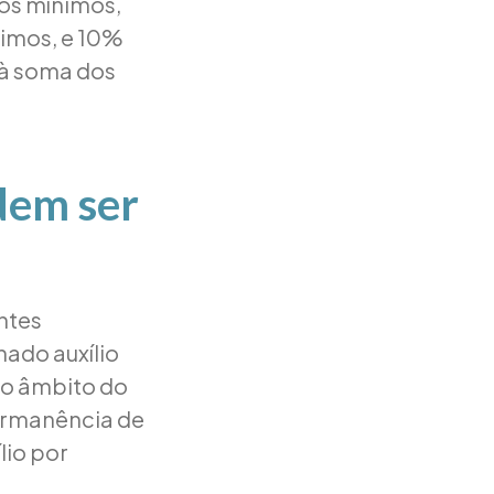
ios mínimos,
nimos, e 10%
a à soma dos
dem ser
ntes
ado auxílio
no âmbito do
ermanência de
lio por