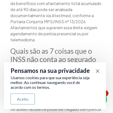
de benefícios com afastamento total acumulado
de até 90 dias pode ser analisada
documentalmente via Atestmed, conforme a
Portaria Conjunta MPS/INSS nº 13/2026.
Afastamentos que superem esse limite exigem
agendamento de perícia presencial ou por
telemedicina.
Quais são as 7 coisas que o
INSS não conta ao segurado
sobre a perícia?
Pensamos na sua privacidade
Usamos cookies para que sua experiência seja
Algumas informações que o INSS
melhor. Ao continuar navegando você de
frequentemente não comunica: que o auxílio-
acordo com os termos.
acidente pode ser requerido após a alta do
1
benefício por incapacidade quando há sequela
ATENDIMENTO VIA WHATSAPP
Aceito
Olá, qual seu problema jurídico?
permanente; que desde março de 2026 o pedido
de auxílio-acidente pode ser negado sem perícia