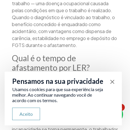
trabalho — uma doença ocupacional causada
pelas condições em que o trabalho é realizado.
Quando o diagnóstico é vinculado ao trabalho, o
benefício concedido é enquadrado como
acidentário, com vantagens como dispensa de
carência, estabilidade no emprego e depósito do
FGTS durante o afastamento.
Qual é o tempo de
afastamento por LER?
Pensamos na sua privacidade
Não há prazo fixo. O afastamento dura enquanto
durar a incapacidade temporária, avaliada
Usamos cookies para que sua experiência seja
periodicamente pela perícia médica do INSS.
melhor. Ao continuar navegando você de
acordo com os termos.
Com o Novo Atestmed (Portaria Conjunta
1
MPS/INSS nº 13/2026), o auxílio-doença pode
ATENDIMENTO VIA WHATSAPP
Aceito
ser concedido por até 90 dias via análise
Olá, qual seu problema jurídico?
documental, sem perícia presencial. Quando a
incapacidade se torna permanente, o trabalhador