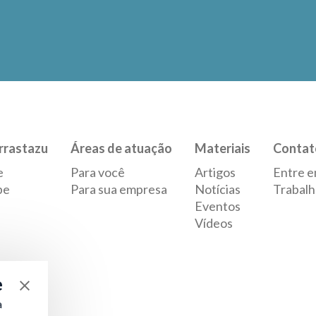
rrastazu
Áreas de atuação
Materiais
Contat
e
Para você
Artigos
Entre e
pe
Para sua empresa
Notícias
Trabalh
Eventos
Vídeos
e
a