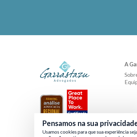
A Ga
Sobr
Equi
Pensamos na sua privacidad
Usamos cookies para que sua experiência sej
Verificada por