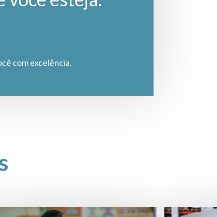
ocê com excelência.
s