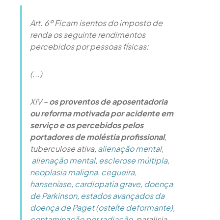
Art. 6º Ficam isentos do imposto de
renda os seguinte rendimentos
percebidos por pessoas físicas:
(...)
XIV –
os proventos de aposentadoria
ou reforma motivada por acidente em
serviço e os percebidos pelos
portadores de moléstia profissional
,
tuberculose ativa,
alienação mental
,
alienação mental
,
esclerose múltipla
,
neoplasia maligna
,
cegueira
,
hanseníase
,
cardiopatia grave
,
doença
de Parkinson
,
estados avançados da
doença de Paget (osteíte deformante)
,
contaminação por radiação,
paralisia