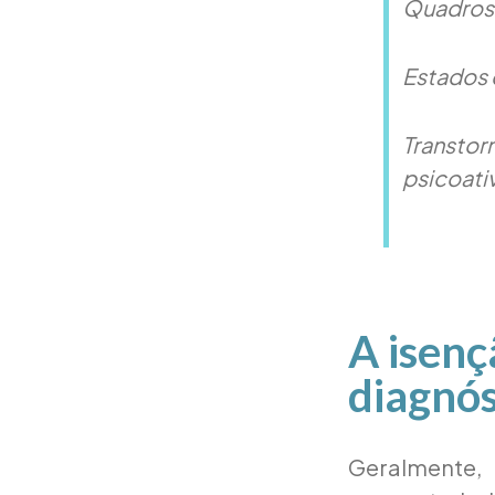
Quadros 
Estados 
Transto
psicoativ
A isenç
diagnós
Geralmente,