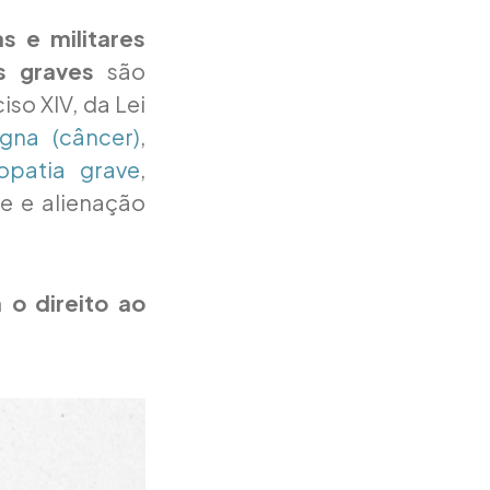
s e militares
s graves
são
so XIV, da Lei
igna (câncer)
,
opatia grave
,
e e alienação
o direito ao