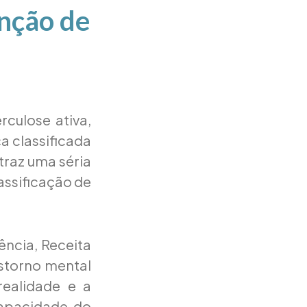
enção de
culose ativa,
a classificada
traz uma séria
assificação de
ência, Receita
nstorno mental
ealidade e a
capacidade do