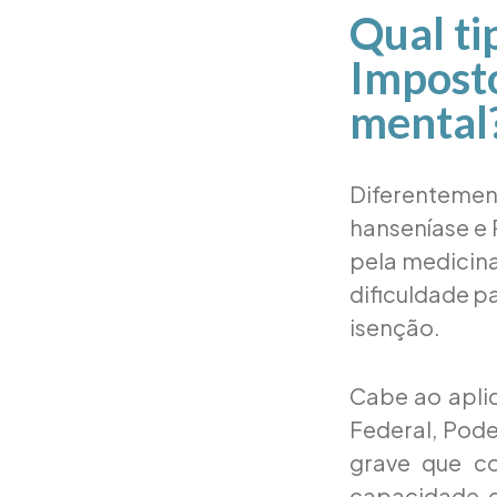
Qual ti
Imposto
mental
Diferentemen
hanseníase e 
pela medicina
dificuldade p
isenção.
Cabe ao aplic
Federal, Pode
grave que c
capacidade d