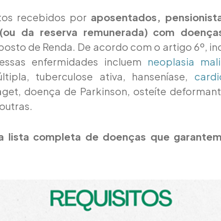
tos recebidos por
aposentados, pensionista
(ou da reserva remunerada)
com doença
posto de Renda. De acordo com o artigo 6º, inci
 essas enfermidades incluem
neoplasia mal
ltipla, tuberculose ativa, hanseníase,
cardi
get, doença de Parkinson, osteíte deformant
outras.
 lista completa de doenças que garantem 