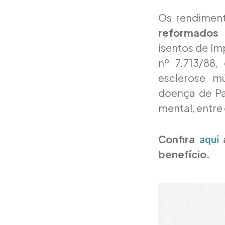
Os rendimen
reformados 
isentos de Im
nº 7.713/88,
esclerose mú
doença de Pa
mental, entre 
Confira
a
aqui
benefício.