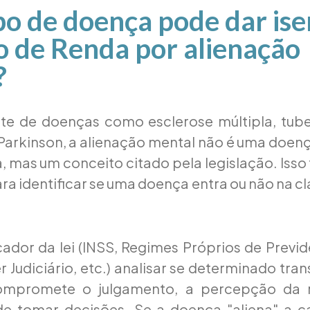
po de doença pode dar is
 de Renda por alienação
?
te de doenças como esclerose múltipla, tuber
Parkinson, a alienação mental não é uma doenç
, mas um conceito citado pela legislação. Isso 
ara identificar se uma doença entra ou não na cl
ador da lei (INSS, Regimes Próprios de Previd
r Judiciário, etc.) analisar se determinado tra
ompromete o julgamento, a percepção da r
e tomar decisões. Se a doença "aliena" a 