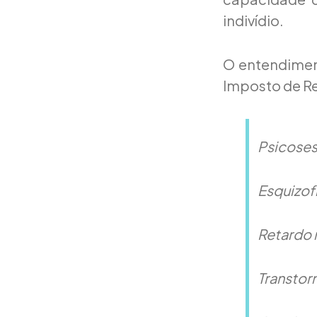
indivídio.
O entendiment
Imposto de R
Psicose
Esquizof
Retardo 
Transtor