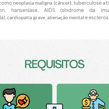
s como
, tuberculose at
neoplasia maligna (câncer)
son, hanseníase, AIDS (síndrome da imun
da),
,
e escleros
cardiopatia grave
alienação mental