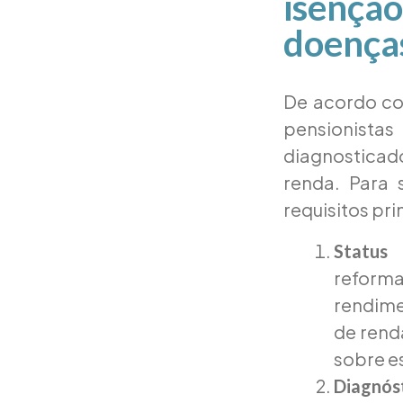
isenç
doença
De acordo com
pensionista
diagnosticad
renda. Para 
requisitos pri
Status 
reforma
rendime
de rend
sobre es
Diagnós