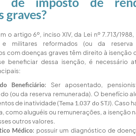
ão de imposto de ren
s graves?
 o artigo 6º, inciso XIV, da Lei nº 7.713/1988
s e militares reformados (ou da reserva
os com doenças graves têm direito à isenção 
se beneficiar dessa isenção, é necessário a
ncipais:
Ser aposentado, pensionist
do Beneficiário:
do (ou da reserva remunerada). O benefício a
ntos de inatividade (
). Caso h
Tema 1.037 do STJ
a, como aluguéis ou remunerações, a isenção n
ses outros valores.
possuir um diagnóstico de doença
tico Médico: