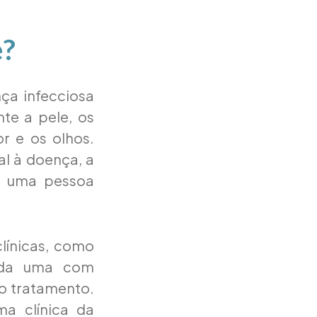
e?
ça infecciosa
te a pele, os
or e os olhos.
al à doença, a
m uma pessoa
clínicas, como
cada uma com
 o tratamento.
a clínica da