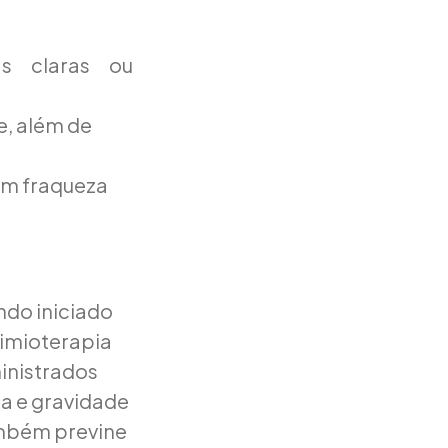
as claras ou
e, além de
em fraqueza
ndo iniciado
imioterapia
inistrados
a e gravidade
ambém previne