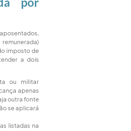
da por
, aposentados,
 remunerada)
do imposto de
tender a dois
a ou militar
lcança apenas
aja outra fonte
ão se aplicará
s listadas na