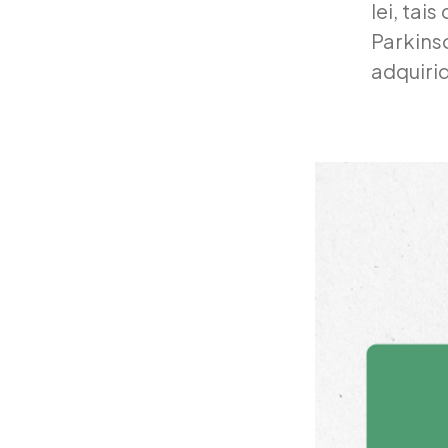
lei, tai
Parkin
adquiri