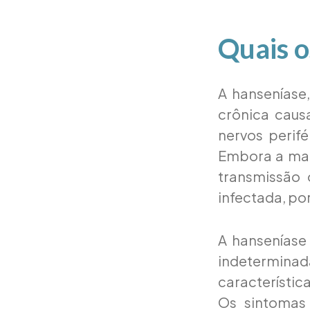
Quais o
A hanseníase
crônica caus
nervos perifé
Embora a maio
transmissão
infectada, por
A hanseníase 
indetermina
característic
Os sintomas