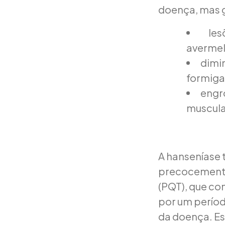
doença, mas 
le
avermel
dimin
formiga
engr
muscula
A hanseníase 
precocemente.
(PQT), que co
por um períod
da doença. E