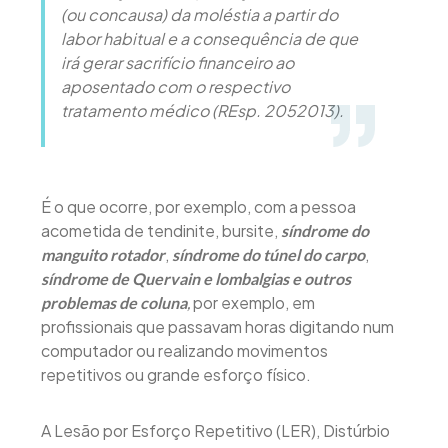
(ou concausa) da moléstia a partir do
labor habitual e a consequência de que
irá gerar sacrifício financeiro ao
aposentado com o respectivo
tratamento médico (REsp. 2052013).
É o que ocorre, por exemplo, com a pessoa
acometida de tendinite, bursite,
síndrome do
,
,
manguito rotador
síndrome do túnel do carpo
síndrome de Quervain e lombalgias e outros
por exemplo, em
problemas de coluna
,
profissionais que passavam horas digitando num
computador ou realizando movimentos
repetitivos ou grande esforço físico.
A Lesão por Esforço Repetitivo (LER), Distúrbio