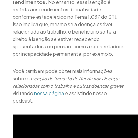
rendimentos.
No entanto, essa isenção é
restrita aos rendimentos de inatividade,
conforme estabelecido no Tema 1.037 do STJ.
Isso implica que, mesmo se a doença estiver
relacionada ao trabalho, o beneficiário só terá
direito à isenção se estiver recebendo
aposentadoria ou pensão, como a aposentadoria
por incapacidade permanente, por exemplo.
Você também pode obter mais informações
sobre a
Isenção de Imposto de Renda por Doenças
relacionadas com o trabalho e outras doenças graves
visitando
nossa página
e assistindo nosso
podcast: