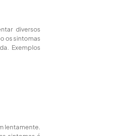
ntar diversos
to os sintomas
ida. Exemplos
m lentamente.
es sintomas é