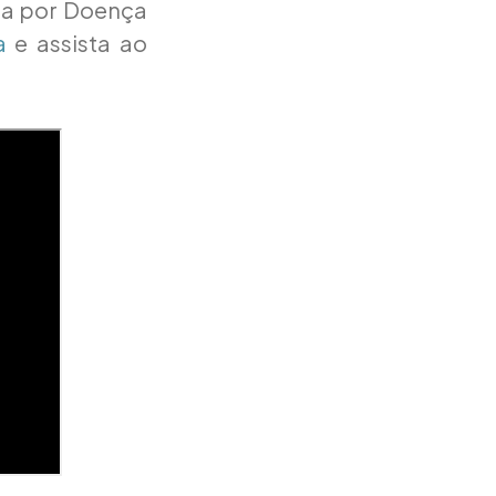
da por Doença
a
e assista ao