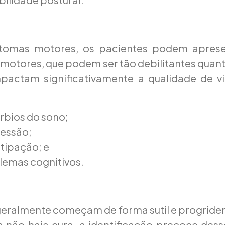
tomas motores, os pacientes podem aprese
motores, que podem ser tão debilitantes quan
pactam significativamente a qualidade de v
rbios do sono;
essão;
tipação; e
lemas cognitivos.
geralmente começam de forma sutil e progride
 não haja cura, a identificação precoce dess