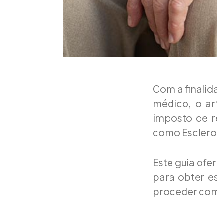
Com a finalid
médico, o art
imposto de r
como Escleros
Este guia ofe
para obter e
proceder com 