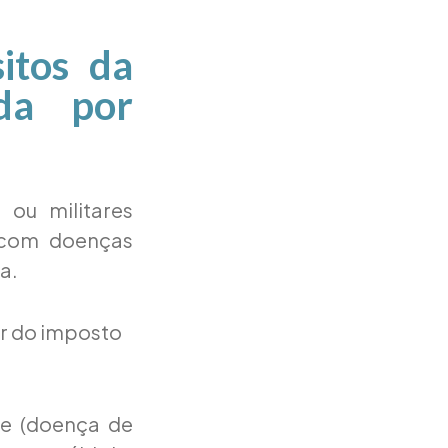
itos da
da por
 ou militares
 com doenças
a.
or do imposto
te (doença de