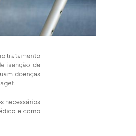
 ao tratamento
ede isenção de
ssuam doenças
Paget.
os necessários
médico e como