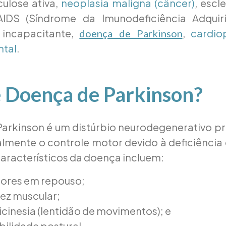
culose ativa,
neoplasia maligna (câncer)
, escl
AIDS (Síndrome da Imunodeficiência Adquirid
e incapacitante,
,
cardio
doença de Parkinson
ntal
.
é Doença de Parkinson?
arkinson é um distúrbio neurodegenerativo p
almente o controle motor devido à deficiênci
aracterísticos da doença incluem:
ores em repouso;
dez muscular;
cinesia (lentidão de movimentos); e
bilidade postural.