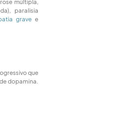
erose múltipla,
a), paralisia
patia grave
e
rogressivo que
a de dopamina.