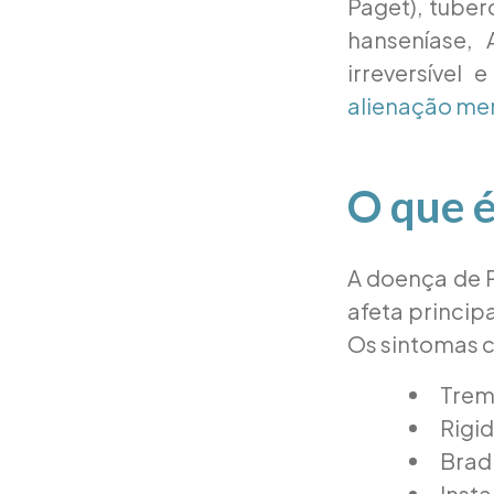
Paget), tuber
hanseníase, 
irreversível 
alienação me
O que 
A doença de P
afeta princip
Os sintomas c
Trem
Rigi
Bradi
Insta