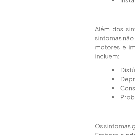
Além dos sin
sintomas não 
motores e im
incluem:
Distú
Depr
Cons
Prob
Os sintomas 
Embora ainda