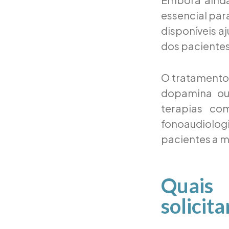
essencial par
disponíveis a
dos pacientes
O tratamento
dopamina ou
terapias com
fonoaudiolo
pacientes a m
Quais
solicit