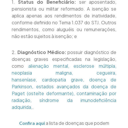
1.
Status do Beneficiário:
ser aposentado,
pensionista ou militar reformado. A isenção se
aplica apenas aos rendimentos de inatividade,
conforme definido no Tema 1.037 do STJ. Outros
rendimentos, como aluguéis ou remunerações,
não estão sujeitos à isenção; e
2.
Diagnóstico Médico:
possuir diagnóstico de
doenças graves especificadas na legislação,
como
alienação mental
,
esclerose múltipla
,
neoplasia maligna
,
cegueira
,
hanseníase
,
cardiopatia grave
,
doença de
Parkinson
,
estados avançados da doença de
Paget (osteíte deformante)
,
contaminação por
radiação
,
síndrome da imunodeficiência
adquirida
,
.
a lista de doenças que podem
Confira aqui