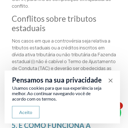
conflito.
Conflitos sobre tributos
estaduais
Nos casos em que a controvérsia seja relativa a
tributos estaduais ou a créditos inscritos em
dívida ativa tributária ou não tributária da Fazenda
estadual (i) não é cabível o Termo de Ajustamento
de Conduta (TAC) e deverão ser obedecidas as
exigências de (ii) renúncia do direito de recorrer
Pensamos na sua privacidade
ao Conselho Administrativo Tributário (CAT), (iii) a
Usamos cookies para que sua experiência seja
redução ou o cancelamento do crédito depende
melhor. Ao continuar navegando você de
de manifestação conjunta da Secretaria de
acordo com os termos.
Estado da Fazenda.
1
ATENDIMENTO VIA WHATSAPP
Aceito
Olá, qual seu problema jurídico?
5. E COMO FUNCIONA A