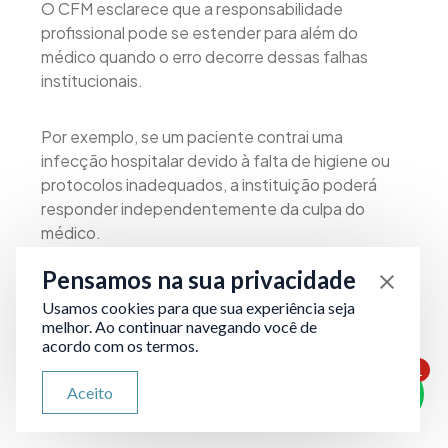
O CFM esclarece que a responsabilidade
profissional pode se estender para além do
médico quando o erro decorre dessas falhas
institucionais.
Por exemplo, se um paciente contrai uma
infecção hospitalar devido à falta de higiene ou
protocolos inadequados, a instituição poderá
responder independentemente da culpa do
médico.
Pensamos na sua privacidade
Em síntese, a responsabilidade civil por
Usamos cookies para que sua experiência seja
negligência médica pode envolver tanto o
melhor. Ao continuar navegando você de
profissional diretamente responsável pelo ato
acordo com os termos.
médico, quanto as instituições que colaboraram,
1
por ação ou omissão, para causar ou agravar o
ATENDIMENTO VIA WHATSAPP
Aceito
Olá, qual seu problema jurídico?
dano ao paciente.