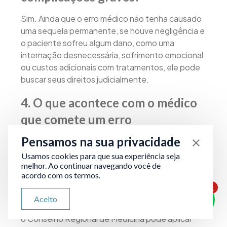
Sim. Ainda que o erro médico não tenha causado
uma sequela permanente, se houve negligência e
o paciente sofreu algum dano, como uma
internação desnecessária, sofrimento emocional
ou custos adicionais com tratamentos, ele pode
buscar seus direitos judicialmente.
4.
O que acontece com o médico
que comete um erro
comprovado?
Pensamos na sua privacidade
Usamos cookies para que sua experiência seja
A depender da gravidade do caso, o médico pode
melhor. Ao continuar navegando você de
sofrer sanções civis, penais e éticas. No âmbito
acordo com os termos.
civil, pode ser condenado a indenizar o paciente.
1
No penal, pode responder por crimes como lesão
ATENDIMENTO VIA WHATSAPP
Aceito
Olá, qual seu problema jurídico?
corporal ou homicídio culposo. Já na esfera ética,
o Conselho Regional de Medicina pode aplicar