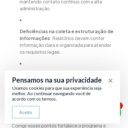
mantendo contato contínuo com a alta
administração.
Deficiências na coleta e estruturação de
informações
: Relatórios devem conter
informação clara e organizada para atender
os requisitos legais.
Negligência no relacionamento com
Pensamos na sua privacidade
órgãos de controle
: A empresa deve seguir
Usamos cookies para que sua experiência seja
rigorosamente os outros requisitos exigidos
melhor. Ao continuar navegando você de
para garantir segurança e conformidade.
acordo com os termos.
1
ATENDIMENTO VIA WHATSAPP
Aceito
Olá, qual seu problema jurídico?
Corrigir esses pontos fortalece o programa e