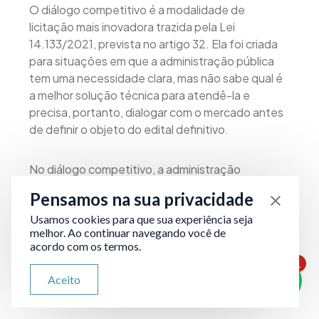
O diálogo competitivo é a modalidade de
licitação mais inovadora trazida pela Lei
14.133/2021, prevista no artigo 32. Ela foi criada
para situações em que a administração pública
tem uma necessidade clara, mas não sabe qual é
a melhor solução técnica para atendê-la e
precisa, portanto, dialogar com o mercado antes
de definir o objeto do edital definitivo.
No diálogo competitivo, a administração
identifica os problemas a resolver e apresenta
Pensamos na sua privacidade
suas necessidades às empresas previamente
Usamos cookies para que sua experiência seja
habilitadas, os interessados que atendam aos
melhor. Ao continuar navegando você de
requisitos do chamamento. Em seguida, inicia-se
acordo com os termos.
uma fase de diálogos individuais e confidenciais
1
com cada participante, na qual as empresas
ATENDIMENTO VIA WHATSAPP
Aceito
Olá, qual seu problema jurídico?
apresentam suas propostas de solução.