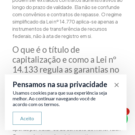
longo do prazo de validade. Ela não se confunde
com convênios e contratos de repasse. O regime
simplificado da Lei nº 14.770 aplica-se apenas a
instrumentos de transferência de recursos
federais, não à ata de registro em si.
O que é o título de
capitalização e como a Lei nº
14.133 regula as garantias no
regime simplificado?
Pensamos na sua privacidade
O título de capitalização é uma das modalidades
Usamos cookies para que sua experiência seja
melhor. Ao continuar navegando você de
de garantia contratual previstas na nova lei de
acordo com os termos.
licitações, ao lado da caução em dinheiro, da
1
fiança bancária e do seguro-garantia. A Lei nº
ATENDIMENTO VIA WHATSAPP
Aceito
Olá, qual seu problema jurídico?
14.133 não dispensa a exigência de garantia
apenas por tratar-se de contrato de menor valor.