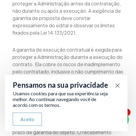
proteger a Administração antes da contratação,
não durante ou após a execução. A exigência de
garantia de proposta deve constar
expressamente do edital e observar os limites
fixados pela Lei 14.133/2021.
A garantia de execução contratual é exigida para
proteger a Administração durante a execução do
contrato. Ela cobre os riscos de inadimplemento
pelo contratado, inclusive o não cumprimento das
obrigações trabalhistas, previdenciárias e fiscais
Pensamos na sua privacidade
dos empregados vinculados à prestação do
serviço ou à realização da obra.
Usamos cookies para que sua experiência seja
melhor. Ao continuar navegando você de
acordo com os termos.
A garantia de execução permanece vigente
1
ATENDIMENTO VIA WHATSAPP
durante toda a execução e, em contratos de
Aceito
Olá, qual seu problema jurídico?
obras, deve idealmente cobrir ao menos parte do
prazo de garantia do objeto. O recebimento