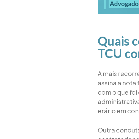
Quais c
TCU con
A mais recorre
assina a nota
com o que fo
administrativ
erário em con
Outra condut