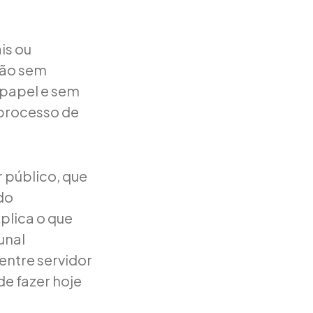
is ou
ção sem
 papel e sem
 processo de
 público, que
do
plica o que
unal
entre servidor
de fazer hoje