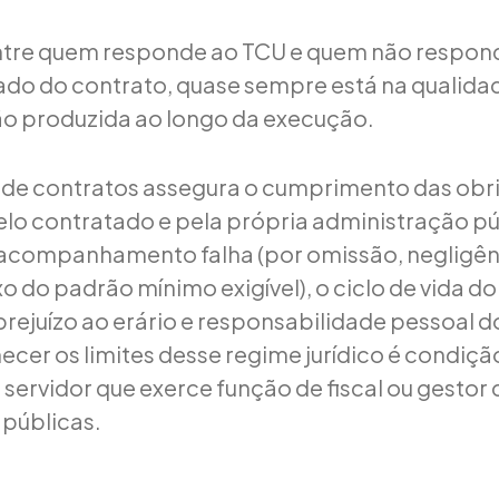
entre quem responde ao TCU e quem não respo
tado do contrato, quase sempre está na qualida
 produzida ao longo da execução.
o de contratos assegura o cumprimento das ob
elo contratado e pela própria administração pú
acompanhamento falha (por omissão, negligên
o do padrão mínimo exigível), o ciclo de vida d
rejuízo ao erário e responsabilidade pessoal 
ecer os limites desse regime jurídico é condiçã
 servidor que exerce função de fiscal ou gestor 
públicas.