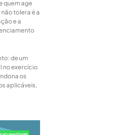
 de quem age
não tolera é a
ação e a
erenciamento
nto: de um
l no exercício
andona os
os aplicáveis,