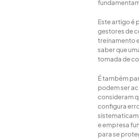
fundamentam 
Este artigo é
gestores de c
treinamento e
saber que uma
tomada de con
É também par
podem ser ac
consideram qu
configura erro
sistematicame
e empresa func
para se prote