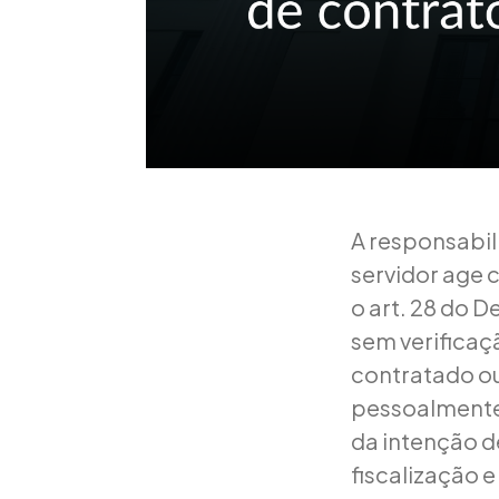
A responsabil
servidor age 
o art. 28 do D
sem verificaç
contratado ou
pessoalmente
da intenção de
fiscalização 