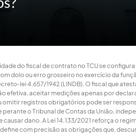
idade do fiscal de contrato no TCU se configur
com dolo ou erro grosseiro no exercício da fun
ecreto-lei 4.657/1942 (LINDB). O fiscal que atest
ão efetiva, aceitar medições apenas por decla
 omitir registros obrigatórios pode ser respon
 perante o Tribunal de Contas da União, inde
 causar dano. A Lei 14.133/2021 reforça o regim
e define com precisão as obrigações que, desc