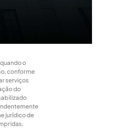
a quando o
ção, conforme
ar serviços
ração do
sabilizado
pendentemente
e jurídico de
umpridas,