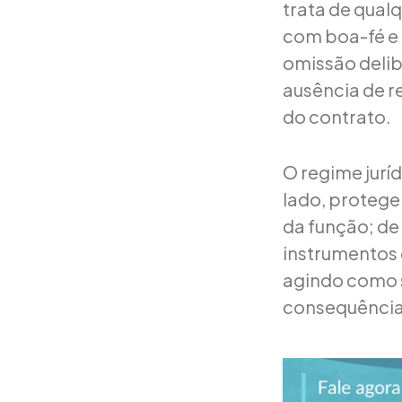
trata de qualq
com boa-fé e 
omissão delib
ausência de r
do contrato.
O regime jurí
lado, protege
da função; de
instrumentos d
agindo como s
consequências