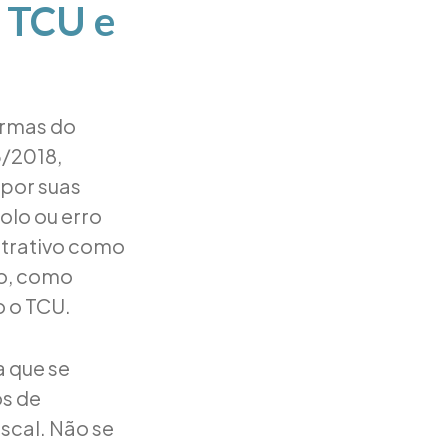
o TCU e
ormas do
5/2018,
por suas
olo ou erro
istrativo como
po, como
o o TCU.
a que se
os de
iscal. Não se