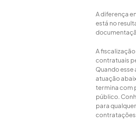
A diferença 
está no resul
documentação
A fiscalizaçã
contratuais p
Quando esse 
atuação abaix
termina com p
público. Conh
para qualquer
contratações 