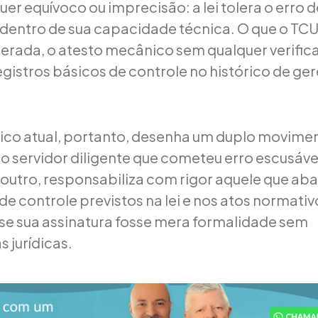
uer equívoco ou imprecisão: a lei tolera o erro
dentro de sua capacidade técnica. O que o TCU 
erada, o atesto mecânico sem qualquer verific
egistros básicos de controle no histórico de g
dico atual, portanto, desenha um duplo movime
 o servidor diligente que cometeu erro escusáve
 outro, responsabiliza com rigor aquele que ab
e controle previstos na lei e nos atos normativ
e sua assinatura fosse mera formalidade sem
 jurídicas.