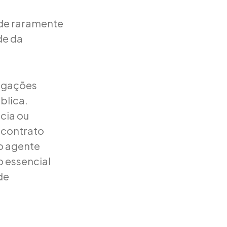
nde raramente
de da
rigações
blica.
cia ou
o contrato
do agente
o essencial
de