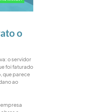
rato o
va: o servidor
e foi faturado
, que parece
 dano ao
a empresa