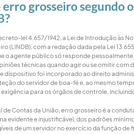
 erro grosseiro segundo 
B?
Decreto-lei 4.657/1942, a Lei de Introdução às N
eiro (LINDB), com a redação dada pela Lei 13.65
e o agente público só responde pessoalmente 
piniões técnicas quando agir ou se omitir com d
se dispositivo foi incorporado ao direito admin
teção do servidor de boa-fé e, ao mesmo tem
exigência para os órgãos de controle, incluind
l de Contas da União, erro grosseiro é a condut
ma evidente e injustificável, dos padrões mínim
gíveis de um servidor no exercício da função de f