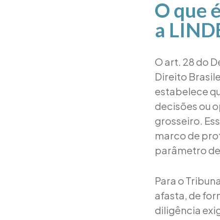
O que é
a LIND
O art. 28 do 
Direito Brasil
estabelece qu
decisões ou o
grosseiro. Es
marco de pro
parâmetro de 
Para o Tribuna
afasta, de for
diligência exi