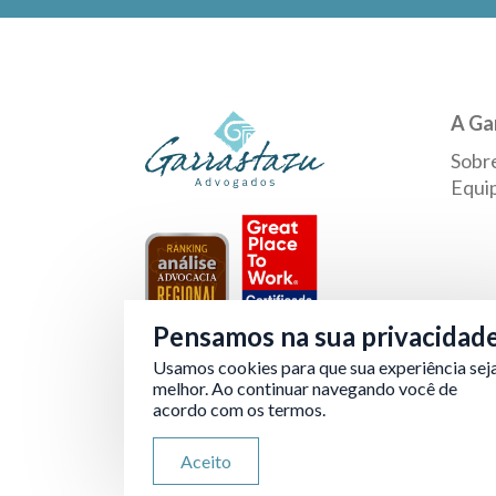
A Ga
Sobr
Equi
Pensamos na sua privacidad
Usamos cookies para que sua experiência sej
Verificada por
melhor. Ao continuar navegando você de
acordo com os termos.
Aceito