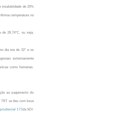
e insalubridade de 20%
onfirmou temperatura no
a de 28,74°C, ou seja,
no dia era de 32° e os
egionais extremamente
ecânicas como humanas.
nação ao pagamento do
do TRT se deu com base
sprudencial 173
da SDI-