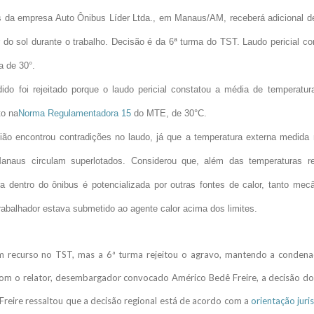
 da empresa Auto Ônibus Líder Ltda., em Manaus/AM, receberá adicional d
 do sol durante o trabalho. Decisão é da 6ª turma do TST. Laudo pericial c
a de 30°.
ido foi rejeitado porque o laudo pericial constatou a média de temperatur
to na
Norma Regulamentadora 15
do MTE, de 30°C.
ão encontrou contradições no laudo, já que a temperatura externa medida 
naus circulam superlotados. Considerou que, além das temperaturas r
a dentro do ônibus é potencializada por outras fontes de calor, tanto m
rabalhador estava submetido ao agente calor acima dos limites.
 recurso no TST, mas a 6ª turma rejeitou o agravo, mantendo a conde
com o relator, desembargador convocado Américo Bedê Freire, a decisão 
Freire ressaltou que a decisão regional está de acordo com a
orientação juri