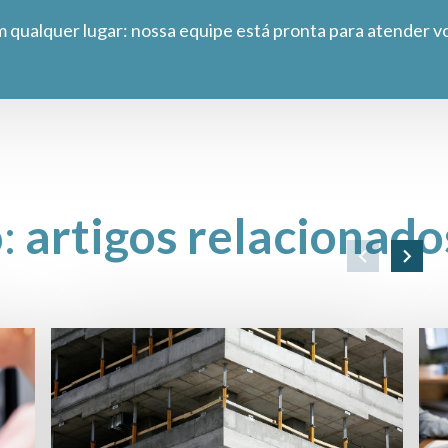
m qualquer lugar: nossa equipe está pronta para atender v
o:
artigos relacionado