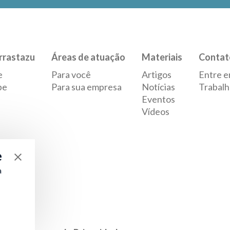
rrastazu
Áreas de atuação
Materiais
Contat
e
Para você
Artigos
Entre e
pe
Para sua empresa
Notícias
Trabalh
Eventos
Vídeos
e
a