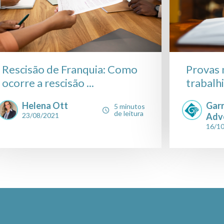
Rescisão de Franquia: Como
Provas 
ocorre a rescisão ...
trabalhi
Helena Ott
Gar
5 minutos
de leitura
23/08/2021
Adv
16/1