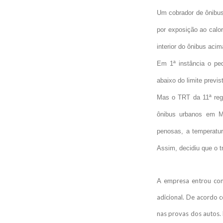
Um cobrador de ônibus
por exposição ao calor
interior do ônibus acim
Em 1ª instância o ped
abaixo do limite previs
Mas o TRT da 11ª regi
ônibus urbanos em Ma
penosas, a temperatur
Assim, decidiu que o t
A empresa entrou com
adicional. De acordo 
nas provas dos autos. 