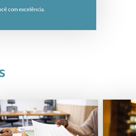
ocê com excelência.
s