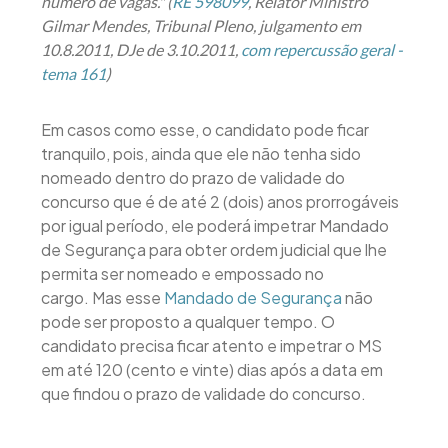
número de vagas." (
RE 598099
, Relator Ministro
Gilmar Mendes, Tribunal Pleno, julgamento em
10.8.2011, DJe de 3.10.2011,
com repercussão geral -
tema 161
)
Em casos como esse, o candidato pode ficar
tranquilo, pois, ainda que ele não tenha sido
nomeado dentro do prazo de validade do
concurso que é de até 2 (dois) anos prorrogáveis
por igual período, ele poderá impetrar Mandado
de Segurança para obter ordem judicial que lhe
permita ser nomeado e empossado no
cargo. Mas esse
Mandado de Segurança
não
pode ser proposto a qualquer tempo. O
candidato precisa ficar atento e impetrar o MS
em até 120 (cento e vinte) dias após a data em
que findou o prazo de validade do concurso.