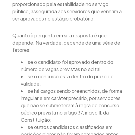
proporcionado pela estabilidade no serviço
público, assegurada aos servidores que venham a
ser aprovados no estágio probatório.
Quanto à pergunta em si, a resposta é que
depende. Na verdade, depende de uma série de
fatores:
se o candidato foi aprovado dentro do
número de vagas previstas no edital;
se o concurso está dentro do prazo de
validade;
se há cargos sendo preenchidos, de forma
irregular e em caráter precário, por servidores
que não se submeteram à regra do concurso
público prevista no artigo 37, inciso II, da
Constituição;
se outros candidatos classificados em
posições piores não foram nomeados antes.