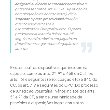
e
designará audiência se entender necessário
proferirá sentença. Art. 855-E. A petição de
homologação de acordo extrajudicial
da ação
suspende o prazo prescricional
quanto aos direitos nela
especificados.Parágrafo único. O prazo
prescricional voltará a fluir no dia útil
seguinte ao do trânsito em julgado da
decisão que negar a homologação do
acordo.
Existem outros dispositivos que incidem na
espécie, como os arts. 2º, 9º e 468 da CLT, os
arts. 161 e seguintes (erro, coação etc) e 840 do
CC, os art. 719 e seguintes do CPC (Do processo
de Jurisdição Voluntária), vários incisos dos arts.
5º e 7º da CF, além de uma infinidade de
princípios e disposições legais correlatas.