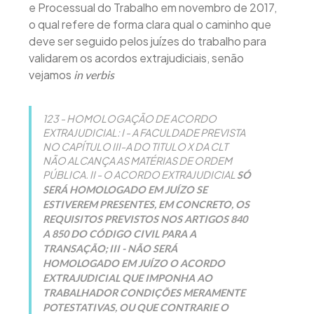
e Processual do Trabalho em novembro de 2017,
o qual refere de forma clara qual o caminho que
deve ser seguido pelos juízes do trabalho para
validarem os acordos extrajudiciais, senão
vejamos
in verbis
123 - HOMOLOGAÇÃO DE ACORDO
EXTRAJUDICIAL: I - A FACULDADE PREVISTA
NO CAPÍTULO III-A DO TITULO X DA CLT
NÃO ALCANÇA AS MATÉRIAS DE ORDEM
PÚBLICA. II - O ACORDO EXTRAJUDICIAL
SÓ
SERÁ HOMOLOGADO EM JUÍZO SE
ESTIVEREM PRESENTES, EM CONCRETO, OS
REQUISITOS PREVISTOS NOS ARTIGOS 840
A 850 DO CÓDIGO CIVIL PARA A
TRANSAÇÃO;
III - NÃO SERÁ
HOMOLOGADO EM JUÍZO O ACORDO
EXTRAJUDICIAL QUE IMPONHA AO
TRABALHADOR CONDIÇÕES MERAMENTE
POTESTATIVAS, OU QUE CONTRARIE O