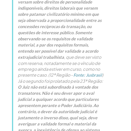
versam sobre direitos de personalidade
indisponíveis, direitos laborais que versem
sobre patamar civilizatório mínimo em que
seja observada a proporcionalidade entre as
concessões recíprocas da transação, ou
questões de interesse público. Somente
observando-se os requisitos de validade
material, a par dos requisitos formais,
entendo ser possível dar validade a acordo
, que deve ser visto
extrajudicial trabalhista
com reserva, notadamente se o vínculo de
emprego ainda estiver em curso, como no
presente caso. (12ª Região -
)
Fonte: Jusbrasil
Já o segundo foi prolatado pela 23ª Região:
O Juiz não está subordinado à vontade dos
transatores. Não é seu dever apor o aval
judicial a qualquer acordo que particulares
apresentem perante o Poder Judiciário. Ao
contrário, o dever da autoridade judicial é
justamente o inverso disso, qual seja, deve
averiguar a validade formal e material da
avença, a inexistência de ofensa ao sistema