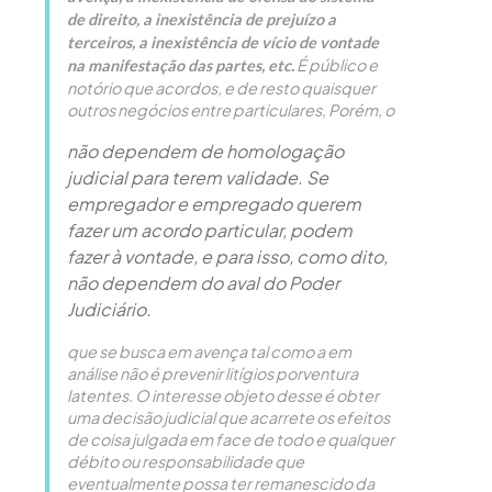
de direito, a inexistência de prejuízo a
terceiros, a inexistência de vício de vontade
É público e
na manifestação das partes, etc.
notório que acordos, e de resto quaisquer
outros negócios entre particulares,
Porém, o
não dependem de homologação
judicial para terem validade. Se
empregador e empregado querem
fazer um acordo particular, podem
fazer à vontade, e para isso, como dito,
não dependem do aval do Poder
Judiciário.
que se busca em avença tal como a em
análise não é prevenir litígios porventura
latentes. O interesse objeto desse é obter
uma decisão judicial que acarrete os efeitos
de coisa julgada em face de todo e qualquer
débito ou responsabilidade que
eventualmente possa ter remanescido da