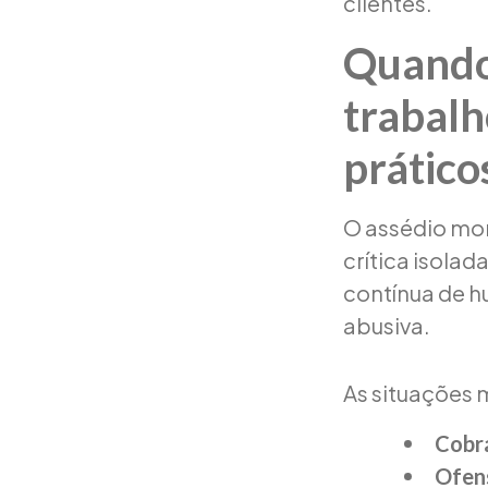
clientes.
Quando 
trabalh
prático
O assédio mor
crítica isolad
contínua de h
abusiva.
As situações 
Cobra
Ofens