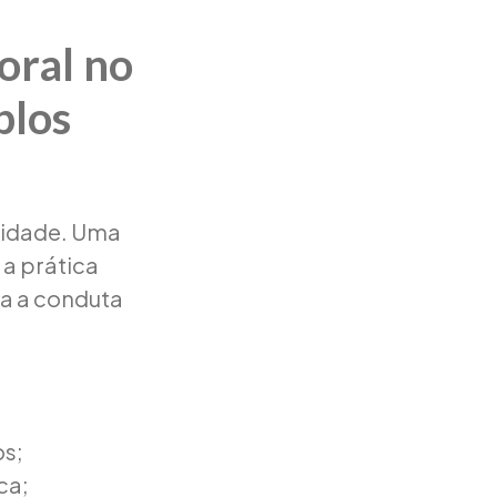
oral no
plos
alidade. Uma
 a prática
za a conduta
os;
ca;