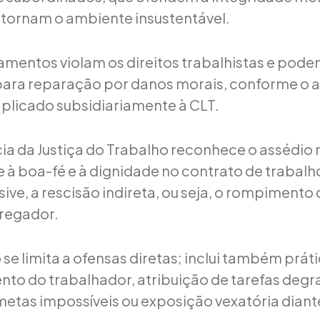
tornam o ambiente insustentável.
mentos violam os direitos trabalhistas e podem
 para reparação por danos morais, conforme o a
 aplicado subsidiariamente à CLT.
cia da Justiça do Trabalho reconhece o assédi
e à boa-fé e à dignidade no contrato de trabalh
usive, a rescisão indireta, ou seja, o rompimento
regador.
se limita a ofensas diretas; inclui também prátic
to do trabalhador, atribuição de tarefas degr
metas impossíveis ou exposição vexatória diant