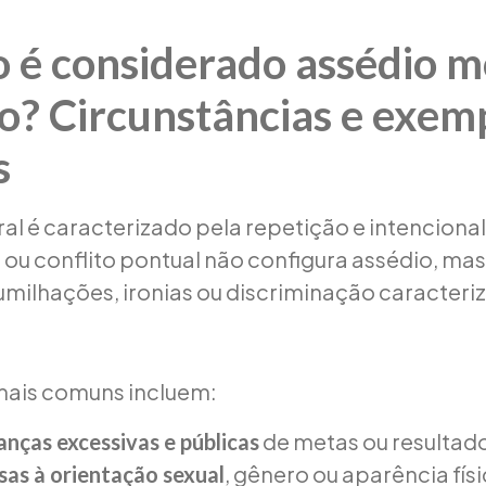
é considerado assédio m
o? Circunstâncias e exem
s
al é caracterizado pela repetição e intencion
a ou conflito pontual não configura assédio, mas
umilhações, ironias ou discriminação caracteri
mais comuns incluem:
de metas ou resultad
nças excessivas e públicas
, gênero ou aparência físi
as à orientação sexual