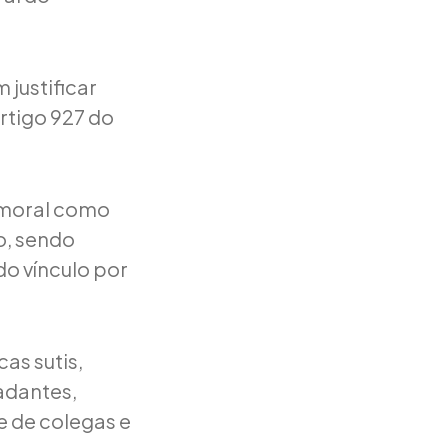
 justificar
rtigo 927 do
o moral como
o, sendo
 do vínculo por
as sutis,
adantes,
e de colegas e