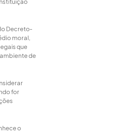
nstituição
elo Decreto-
édio moral,
legais que
 ambiente de
nsiderar
ndo for
ações
nhece o