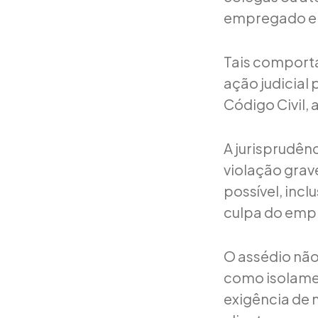
empregado e 
Tais comporta
ação judicial
Código Civil,
A jurisprudên
violação grav
possível, incl
culpa do emp
O assédio não 
como isolamen
exigência de 