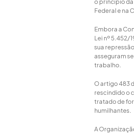
o princípio da
Federal e na C
Embora a Cons
Lei nº 5.452/1
sua repressão
asseguram seg
trabalho.
O artigo 483 
rescindido o 
tratado de fo
humilhantes.
A Organização