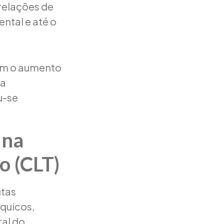
relações de
ntal e até o
om o aumento
 a
u-se
 na
o (CLT)
utas
rquicos,
al do