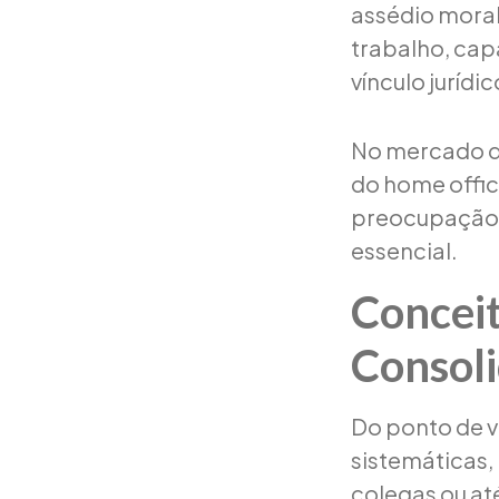
assédio moral
trabalho, cap
vínculo juríd
No mercado d
do home offic
preocupação 
essencial.
Conceit
Consoli
Do ponto de v
sistemáticas,
colegas ou at