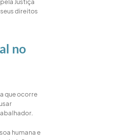
 pela Justiça
seus direitos
al no
va que ocorre
usar
rabalhador.
essoa humana e