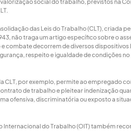
 valorização social do trabalho, previstos na Co
LT.
olidação das Leis do Trabalho (CLT), criada p
943, não traga um artigo específico sobre o ass
 e combate decorrem de diversos dispositivos 
urança, respeito e igualdade de condições no
da CLT, por exemplo, permite ao empregado co
contrato de trabalho e pleitear indenização qua
rma ofensiva, discriminatória ou exposto a situ
 Internacional do Trabalho (OIT) também reco