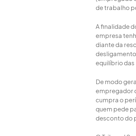
de trabalho p
A finalidade d
empresa tenh
diante da resc
desligamento 
equilíbrio da
De modo geral
empregador co
cumpra o perí
quem pede par
desconto do 