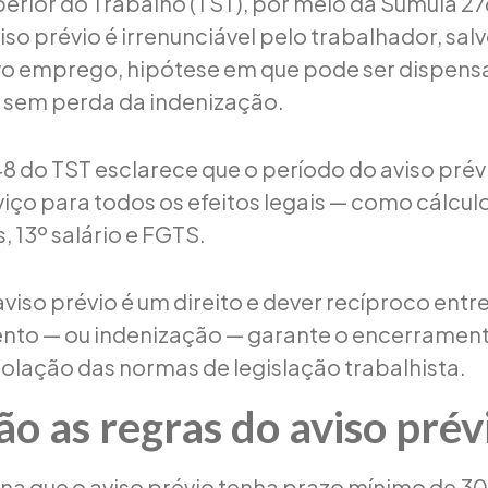
perior do Trabalho (TST), por meio da Súmula 27
viso prévio é irrenunciável pelo trabalhador, salv
vo emprego, hipótese em que pode ser dispens
sem perda da indenização.
48 do TST esclarece que o período do aviso prév
iço para todos os efeitos legais — como cálculo
 13º salário e FGTS.
aviso prévio é um direito e dever recíproco entre
nto — ou indenização — garante o encerrament
violação das normas de legislação trabalhista.
ão as regras do aviso prév
na que o aviso prévio tenha prazo mínimo de 30 