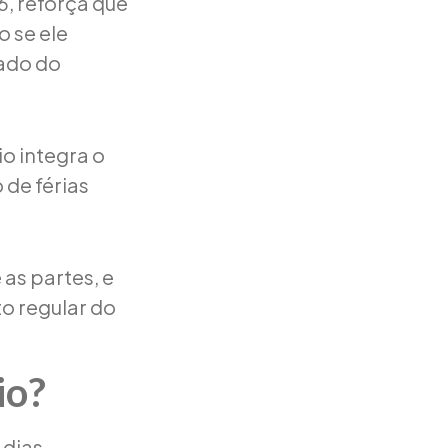
6, reforça que
o se ele
ado do
io integra o
 de férias
 as partes, e
o regular do
io?
dias,