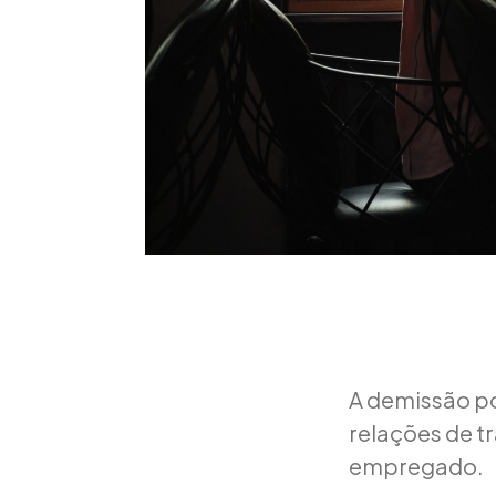
A demissão po
relações de t
empregado.