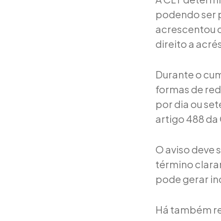
podendo ser p
acrescentou 
direito a acré
Durante o cum
formas de red
por dia ou set
artigo 488 da
O aviso deve s
término clara
pode gerar in
Há também reg