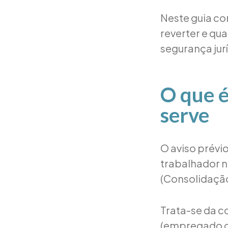
Neste guia co
reverter e qu
segurança jur
O que é
serve
O aviso prévi
trabalhador n
(Consolidação
Trata-se da c
(empregado o