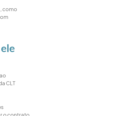
e, como
 com
 ele
 ao
 da CLT
es
 o contrato