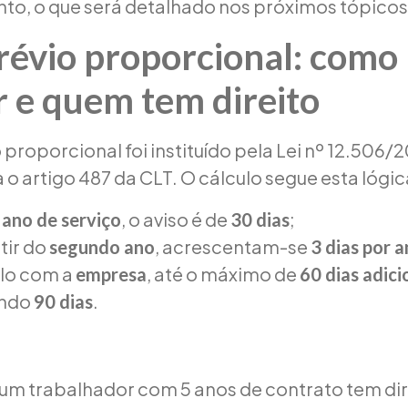
to, o que será detalhado nos próximos tópicos
révio proporcional: como
r e quem tem direito
 proporcional foi instituído pela Lei nº 12.506/2
 artigo 487 da CLT. O cálculo segue esta lógic
, o aviso é de
;
 ano de serviço
30 dias
tir do
, acrescentam-se
segundo ano
3 dias por 
ulo com a
, até o máximo de
empresa
60 dias adici
ando
.
90 dias
um trabalhador com 5 anos de contrato tem direi