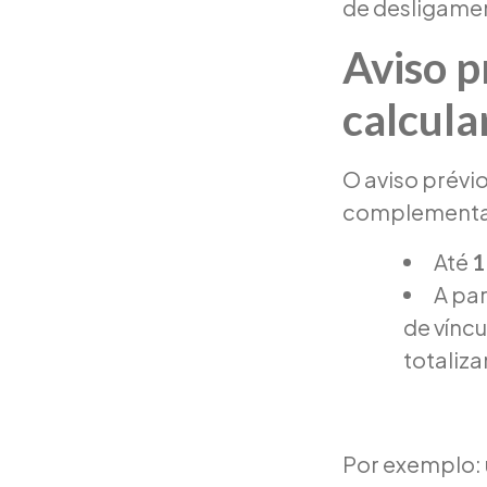
de desligamen
Aviso p
calcula
O aviso prévio
complementa o
Até
1
A par
de vínc
totaliz
Por exemplo: 