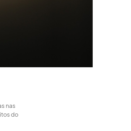
as nas
itos do