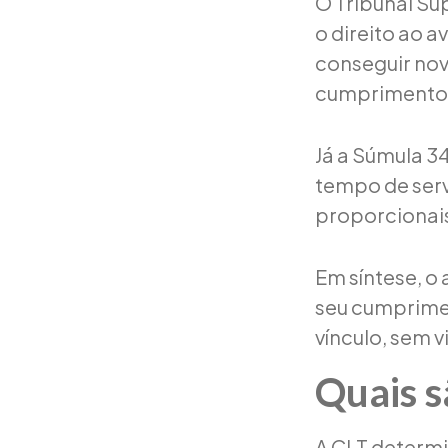
O Tribunal Su
o direito ao a
conseguir no
cumprimento 
Já a Súmula 3
tempo de serv
proporcionais,
Em síntese, o 
seu cumprime
vínculo, sem 
Quais s
A CLT determi