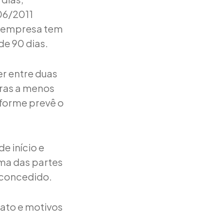
06/2011
a empresa tem
de 90 dias.
r entre duas
oras a menos
nforme prevê o
e início e
ma das partes
 concedido.
rato e motivos