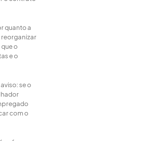
or quanto a
reorganizar
a que o
as e o
viso: se o
lhador
empregado
rcar com o