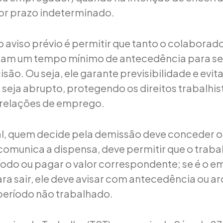
or prazo indeterminado.
o aviso prévio é permitir que tanto o colaborad
am um tempo mínimo de antecedência para se 
isão. Ou seja, ele garante previsibilidade e evit
seja abrupto, protegendo os direitos trabalhist
s relações de emprego.
, quem decide pela demissão deve conceder o a
munica a dispensa, deve permitir que o traba
odo ou pagar o valor correspondente; se é o 
a sair, ele deve avisar com antecedência ou a
período não trabalhado.