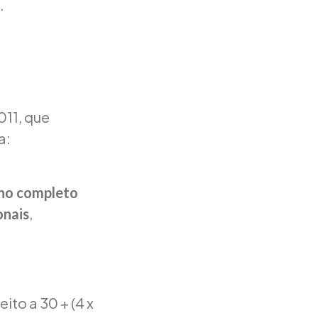
.
011, que
a:
ano completo
,
onais
to a 30 + (4 x