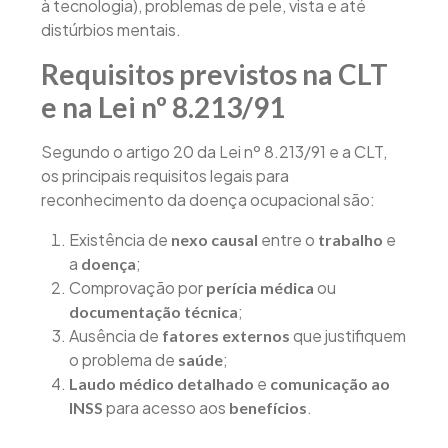
à tecnologia), problemas de pele, vista e até
distúrbios mentais.
Requisitos previstos na CLT
e na Lei nº 8.213/91
Segundo o artigo 20 da Lei nº 8.213/91 e a CLT,
os principais requisitos legais para
reconhecimento da doença ocupacional são:
Existência de
entre o
e
nexo causal
trabalho
a
;
doença
Comprovação por
ou
perícia médica
;
documentação técnica
Ausência de
que justifiquem
fatores externos
o problema de
;
saúde
e
Laudo médico detalhado
comunicação ao
para acesso aos
.
INSS
benefícios