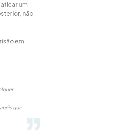
raticar um
sterior, não
prisão em
ualquer
papéis que