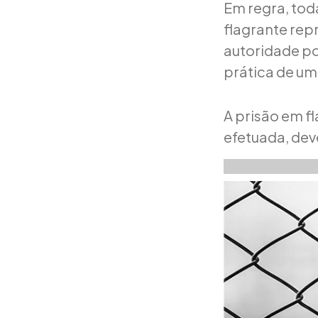
Em regra, toda
flagrante rep
autoridade po
prática de um
A prisão em f
efetuada, deve