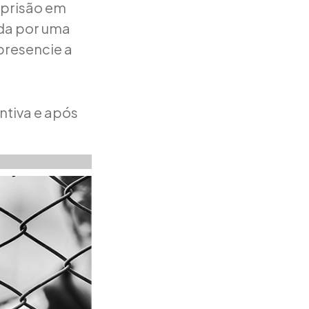
A prisão em
ada por uma
presencie a
ntiva e após