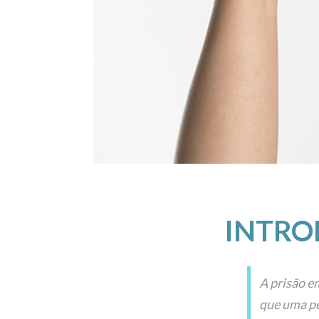
INTR
A prisão e
que uma pe