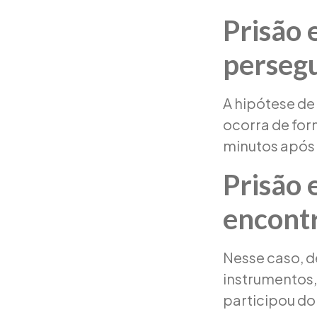
Prisão 
perseg
A hipótese de
ocorra de for
minutos após 
Prisão 
encont
Nesse caso, d
instrumentos,
participou d