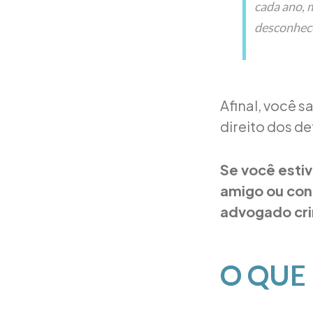
cada ano, 
desconhece
Afinal, você 
direito dos d
Se você estiv
amigo ou conh
advogado cri
O QUE