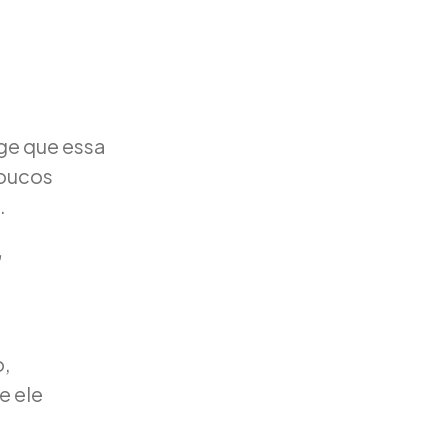
ge que essa
poucos
.
r
o,
e ele