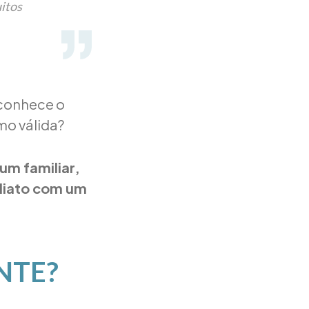
uitos
 conhece o
mo válida?
um familiar,
iato com um
NTE?