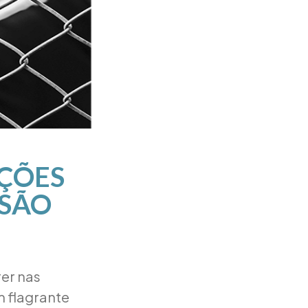
AÇÕES
ISÃO
er nas
m flagrante