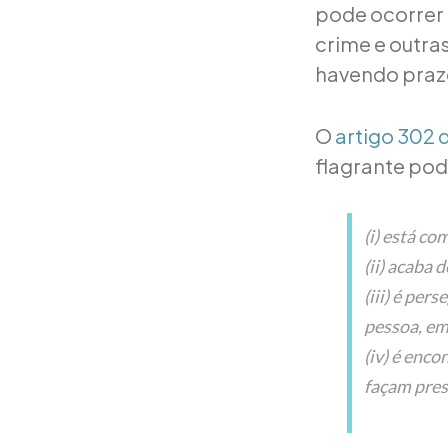
pode ocorrer 
crime e outra
havendo praz
O
artigo 302 
flagrante pod
(i) está co
(ii) acaba 
(iii) é per
pessoa, em
(iv) é enc
façam presu