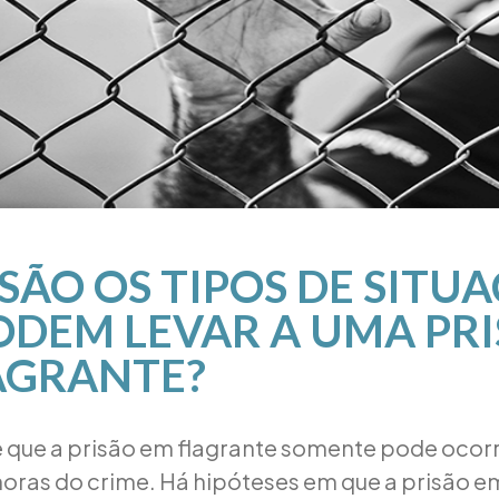
SÃO OS TIPOS DE SITU
ODEM LEVAR A UMA PR
AGRANTE?
 que a prisão em flagrante somente pode ocorr
horas do crime. Há hipóteses em que a prisão e