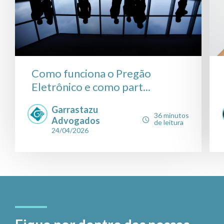
Como funciona o Pregão
Eletrônico e como part...
Garrastazu
36 minutos
Advogados
de leitura
24/04/2026