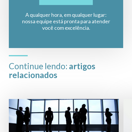
A qualquer hora, em qualquer lugar:
nossa equipe está pronta para atender
você com excelência.
Continue lendo:
artigos
relacionados