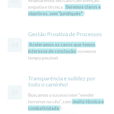
03
Analisaremos seu caso com atenção,
empatia e técnica.
Seremos claros e
objetivos, sem “juridiquês”
!
Gestão Proativa de Processos
04
Aceleramos os casos que temos
interesse de conclusão
no menor
tempo possível.
Transparência e solidez por
todo o caminho!
05
Buscamos o sucesso sem "vender
terrenos no céu", com
muita técnica e
combatividade
!