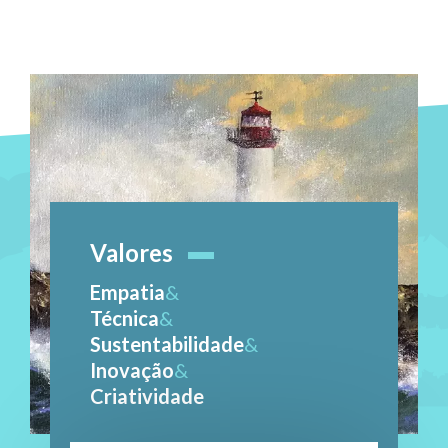
Valores
Empatia
&
Técnica
&
Sustentabilidade
&
Inovação
&
Criatividade