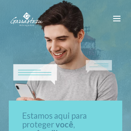
Estamos aqui para
proteger
você
,