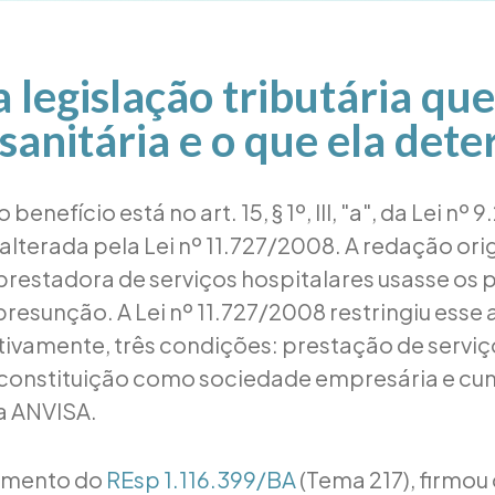
a legislação tributária que
 sanitária e o que ela det
 benefício está no art. 15, § 1º, III, "a", da Lei nº
lterada pela Lei nº 11.727/2008. A redação orig
prestadora de serviços hospitalares usasse os 
presunção. A Lei nº 11.727/2008 restringiu esse
ativamente, três condições: prestação de serviç
, constituição como sociedade empresária e c
a ANVISA.
gamento do
REsp 1.116.399/BA
(Tema 217), firmou