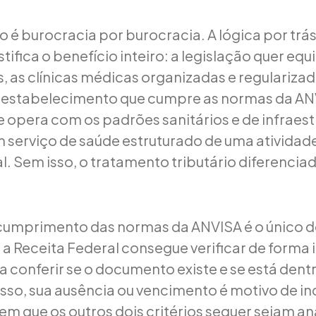
o é burocracia por burocracia. A lógica por trás
ifica o benefício inteiro: a legislação quer equ
os, as clínicas médicas organizadas e regulariza
m estabelecimento que cumpre as normas da A
opera com os padrões sanitários e de infraest
 serviço de saúde estruturado de uma atividad
l. Sem isso, o tratamento tributário diferencia
 cumprimento das normas da ANVISA é o único d
e a Receita Federal consegue verificar de forma 
a conferir se o documento existe e se está dent
 isso, sua ausência ou vencimento é motivo de i
em que os outros dois critérios sequer sejam an