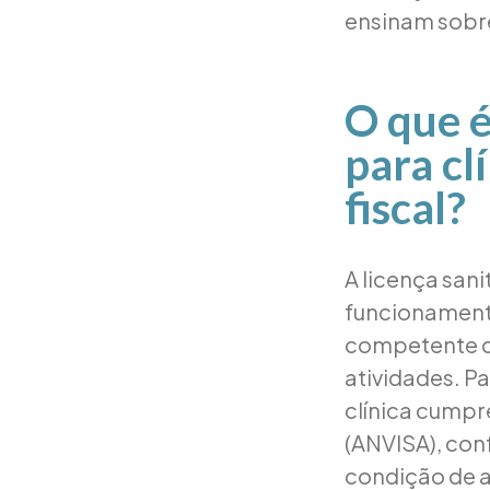
ensinam sobre
O que é
para cl
fiscal?
A licença san
funcionamento
competente qu
atividades. Pa
clínica cumpr
(ANVISA), con
condição de a