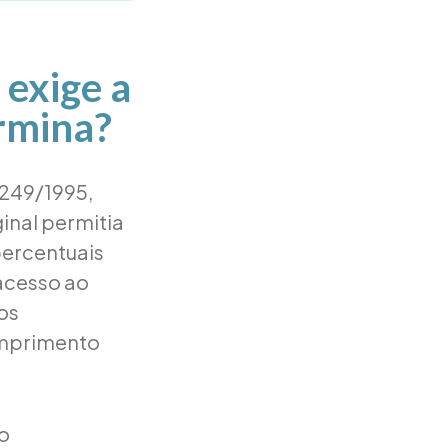
 exige a
ermina?
 9.249/1995,
inal permitia
percentuais
 acesso ao
os
umprimento
 o