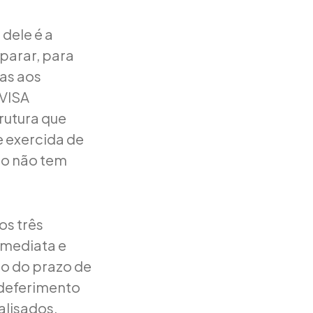
 dele é a
iparar, para
das aos
NVISA
rutura que
e exercida de
do não tem
os três
imediata e
ro do prazo de
ndeferimento
alisados.