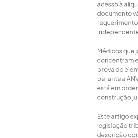
acesso à alíq
documento vál
requerimento a
independentem
Médicos que j
concentram e
prova do elem
perante a ANV
está em ordem
construção ju
Este artigo ex
legislação tri
descrição cor