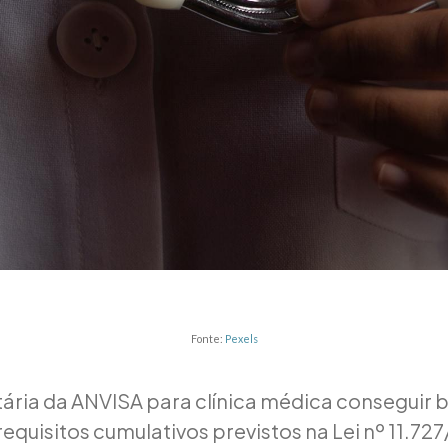
Fonte:
Pexels
tária da ANVISA para clínica médica conseguir b
requisitos cumulativos previstos na Lei nº 11.7