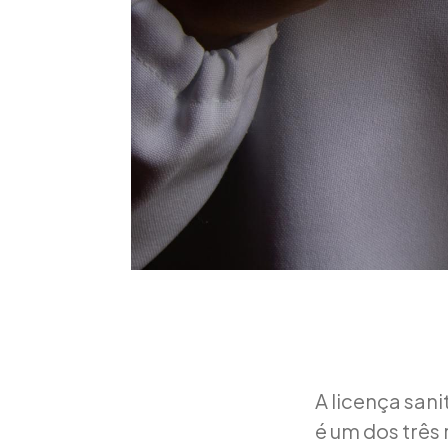
A licença sani
é um dos três 