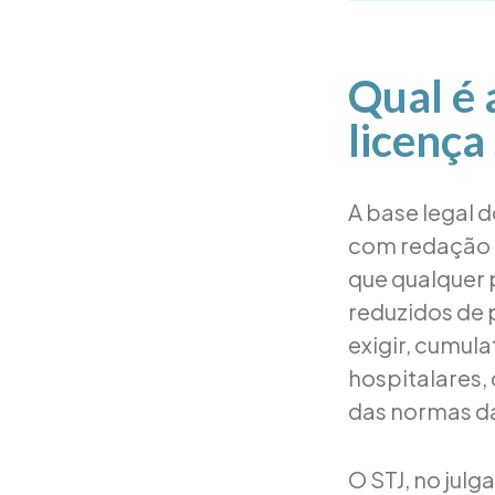
Qual é 
licença
A base legal do
com redação a
que qualquer 
reduzidos de 
exigir, cumul
hospitalares
das normas d
O STJ, no jul