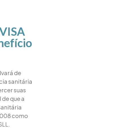
NVISA
nefício
lvará de
ia sanitária
rcer suas
l de que a
anitária
/2008 como
SLL.