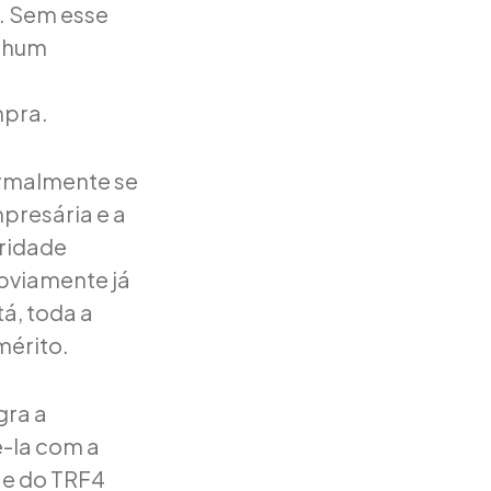
o. Sem esse
enhum
mpra.
normalmente se
presária e a
aridade
bviamente já
á, toda a
mérito.
gra a
ê-la com a
 e do TRF4