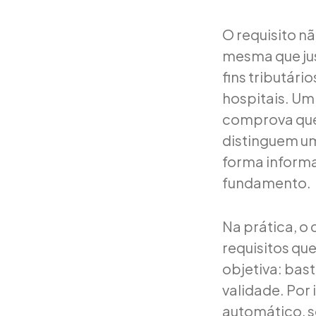
O requisito nã
mesma que just
fins tributári
hospitais. U
comprova que 
distinguem um
forma informa
fundamento.
Na prática, o
requisitos qu
objetiva: bast
validade. Por
automático, s