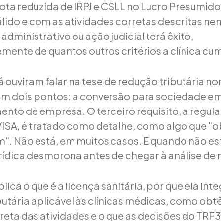
uota reduzida de IRPJ e CSLL no Lucro Presumid
ido e com as atividades corretas descritas n
dministrativo ou ação judicial terá êxito,
ente de quantos outros critérios a clínica cu
á ouviram falar na tese de redução tributária 
m dois pontos: a conversão para sociedade em
ento de empresa. O terceiro requisito, a regul
ISA, é tratado como detalhe, como algo que "o
". Não está, em muitos casos. E quando não est
rídica desmorona antes de chegar à análise de 
plica o que é a licença sanitária, por que ela inte
butária aplicável às clínicas médicas, como obt
reta das atividades e o que as decisões do TRF3