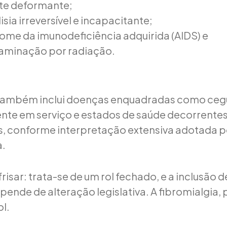
íte deformante;
isia irreversível e incapacitante;
ome da imunodeficiência adquirida (AIDS) e
aminação por radiação.
também inclui doenças enquadradas como cegue
dente em serviço e estados de saúde decorrente
, conforme interpretação extensiva adotada p
a.
risar: trata-se de um rol fechado, e a inclusão 
ende de alteração legislativa. A fibromialgia, p
ol.