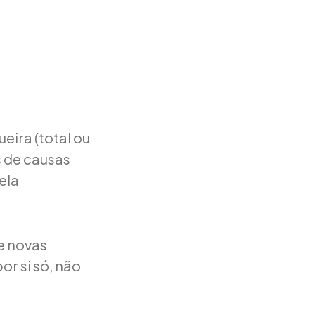
ira (total ou
s de causas
ela
de novas
or si só, não