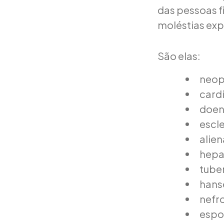
das pessoas fí
moléstias exp
São elas:
neop
card
doen
escle
alie
hepa
tuber
hans
nefr
espo