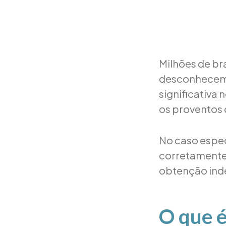
Milhões de br
desconhecem u
significativa
os proventos
No caso espec
corretamente 
obtenção inde
O que é