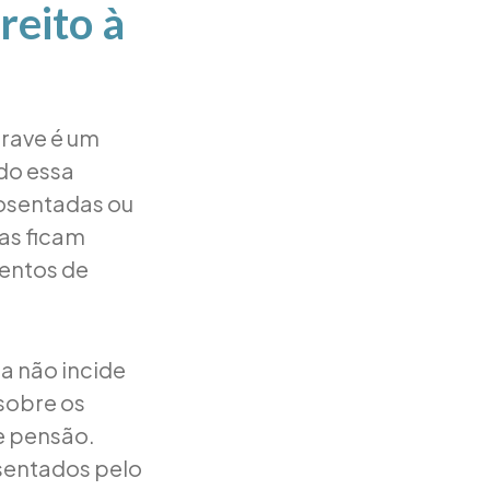
reito à
rave é um
ndo essa
posentadas ou
as ficam
ventos de
la não incide
sobre os
e pensão.
osentados pelo