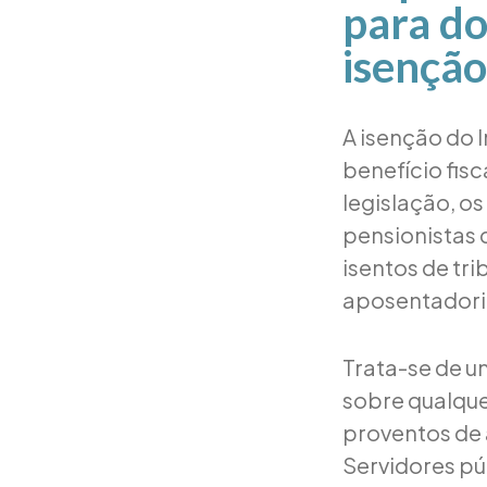
para do
isenção
A isenção do 
benefício fisc
legislação, o
pensionistas 
isentos de tr
aposentadori
Trata-se de um
sobre qualque
proventos de 
Servidores pú