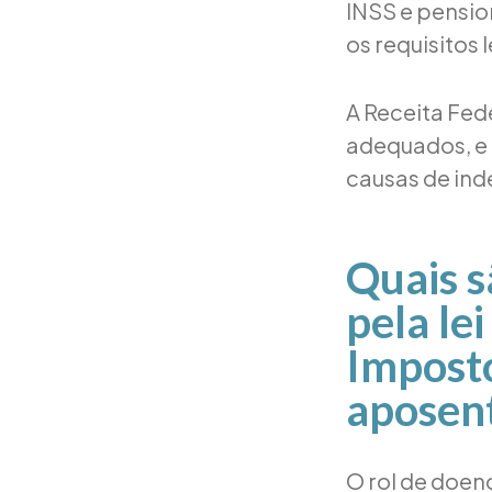
INSS e pensio
os requisitos 
A Receita Fe
adequados, e 
causas de ind
Quais s
pela le
Imposto
aposent
O rol de doenç