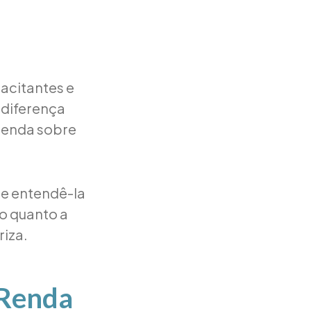
acitantes e
 diferença
 renda sobre
 e entendê-la
mo quanto a
riza.
 Renda