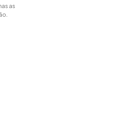
nas as
ão.