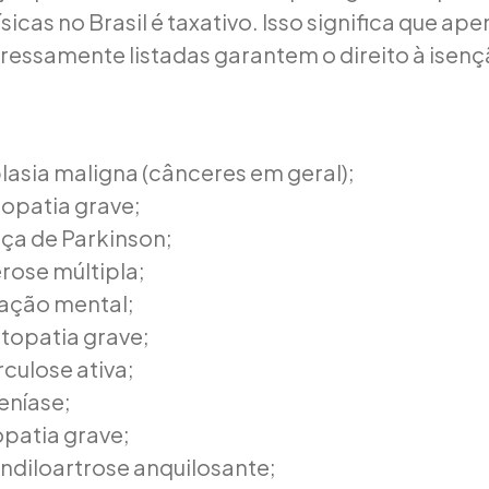
sicas no Brasil é taxativo. Isso significa que ape
ressamente listadas garantem o direito à isenç
lasia maligna (cânceres em geral);
iopatia grave;
ça de Parkinson;
rose múltipla;
nação mental;
topatia grave;
culose ativa;
eníase;
opatia grave;
ndiloartrose anquilosante;