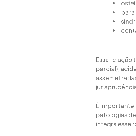
oste
paral
síndr
cont
Essa relação 
parcial), aci
assemelhadas
jurisprudênci
É importante f
patologias dep
integra esse r