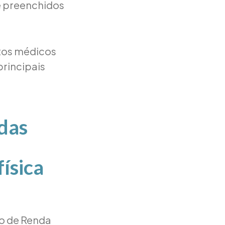
e preenchidos
tos médicos
principais
adas
ísica
to de Renda