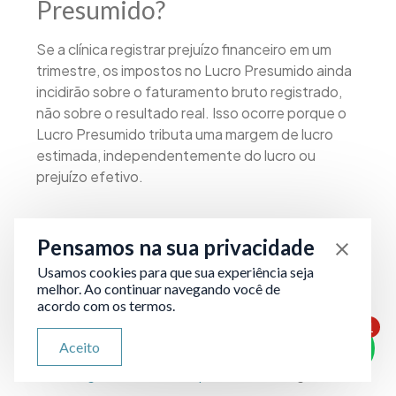
Presumido?
Se a clínica registrar prejuízo financeiro em um
trimestre, os impostos no Lucro Presumido ainda
incidirão sobre o faturamento bruto registrado,
não sobre o resultado real. Isso ocorre porque o
Lucro Presumido tributa uma margem de lucro
estimada, independentemente do lucro ou
prejuízo efetivo.
Em anos com despesas elevadas ou resultado
Pensamos na sua privacidade
operacional negativo, o regime pode ser
desvantajoso em relação ao Lucro Real, que
Usamos cookies para que sua experiência seja
tributaria sobre o lucro líquido efetivo. Multas
melhor. Ao continuar navegando você de
acordo com os termos.
expressivas podem ser aplicadas em caso de
1
omissão ou atraso no envio de documentos
ATENDIMENTO VIA WHATSAPP
Aceito
fiscais e contábeis, o que reforça a importância
Olá, qual seu problema jurídico?
de uma
gestão tributária preventiva
e organizada.