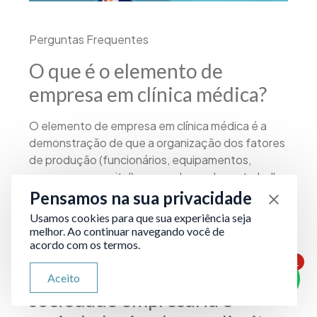
Perguntas Frequentes
O que é o elemento de
empresa em clínica médica?
O elemento de empresa em clínica médica é a
demonstração de que a organização dos fatores
de produção (funcionários, equipamentos,
processos e capital) prepondera sobre o trabalho
intelectual pessoal dos sócios-médicos. Sem
Pensamos na sua privacidade
esse elemento, a clínica não é reconhecida como
Usamos cookies para que sua experiência seja
sociedade empresária de fato e perde o direito à
melhor. Ao continuar navegando você de
alíquota reduzida no lucro presumido.
acordo com os termos.
1
Qual a diferença entre
ATENDIMENTO VIA WHATSAPP
Aceito
Olá, qual seu problema jurídico?
sociedade empresária e