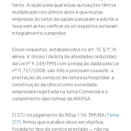
tanto. A razão pela qual essas autuações têm se
multiplicado nos últimos anos é que muitas
empresas do setor de saúde passaram a adotar a
tese sem antes verificar se os requisitos estavam
integralmente cumpridos.
Esses requisitos, estabelecidos no art. 15, § 1º, III,
alínea 'a' (inciso I da lista de atividades reduzidas)
da Lei nº 9.249/1995 com a redação dada pela Lei
nº 11.727/2008, são três e precisam coexistir: a
prestação de serviços de natureza hospitalar, a
constituição da clínica como sociedade
empresária registrada na Junta Comercial e o
cumprimento das normas da ANVISA.
O STJ, no julgamento do REsp 1.116.399/BA (
Tema
217
), firmou que a análise deve ser objetiva,
focada no tipo de serviço prestado — não na