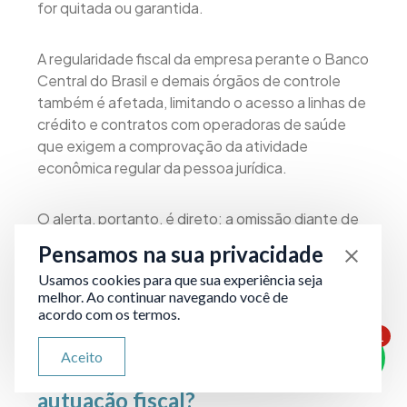
for quitada ou garantida.
A regularidade fiscal da empresa perante o Banco
Central do Brasil e demais órgãos de controle
também é afetada, limitando o acesso a linhas de
crédito e contratos com operadoras de saúde
que exigem a comprovação da atividade
econômica regular da pessoa jurídica.
O alerta, portanto, é direto: a omissão diante de
um auto de infração tem consequências que vão
Pensamos na sua privacidade
muito além do valor tributário original.
Usamos cookies para que sua experiência seja
melhor. Ao continuar navegando você de
acordo com os termos.
Por que contar com um advogado
1
ATENDIMENTO VIA WHATSAPP
especialista em Direito Tributário
Aceito
Olá, qual seu problema jurídico?
é decisivo diante de uma
autuação fiscal?