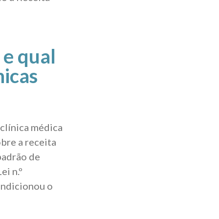
 e qual
nicas
clínica médica
bre a receita
padrão de
ei n.º
ondicionou o