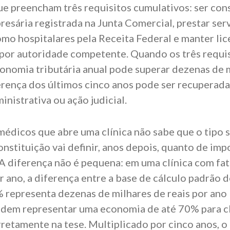
ue preencham três requisitos cumulativos: ser con
esária registrada na Junta Comercial, prestar ser
omo hospitalares pela Receita Federal e manter lic
 por autoridade competente. Quando os três requi
conomia tributária anual pode superar dezenas de 
ferença dos últimos cinco anos pode ser recuperada
inistrativa ou ação judicial.
médicos que abre uma clínica não sabe que o tipo 
onstituição vai definir, anos depois, quanto de imp
A diferença não é pequena: em uma clínica com f
r ano, a diferença entre a base de cálculo padrão 
 representa dezenas de milhares de reais por ano 
dem representar uma economia de até 70% para cl
etamente na tese. Multiplicado por cinco anos, o 