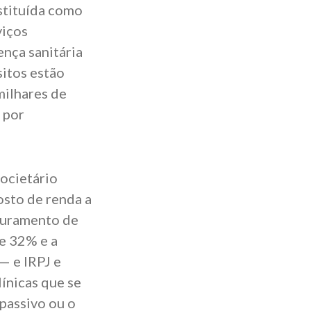
stituída como
viços
ença sanitária
sitos estão
milhares de
 por
societário
osto de renda a
aturamento de
de 32% e a
— e IRPJ e
ínicas que se
passivo ou o