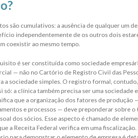
do?
itos são cumulativos: a ausência de qualquer um de
efício independentemente de os outros dois estar
am coexistir ao mesmo tempo.
uisito é ser constituída como sociedade empresári
cial — não no Cartório de Registro Civil das Pesso
ra a sociedade simples. O registro formal, contudo,
 si só: a clínica também precisa ser uma sociedade 
gnifica que a organização dos fatores de produção —
amentos e processos — deve preponderar sobre o 
ssoal dos sócios. Esse aspecto é chamado de elem
que a Receita Federal verifica em uma fiscalização
ário para demonstrar o elemento de empresa é det