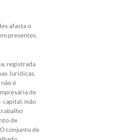
les afasta o
em presentes.
a, registrada
as Jurídicas,
 não é
empresária de
 capital, mão
trabalho
ento de
. O conjunto de
alhado