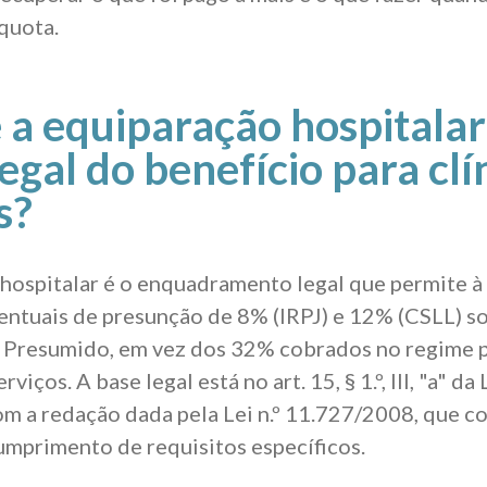
íquota.
 a equiparação hospitalar
legal do benefício para clí
s?
hospitalar é o enquadramento legal que permite à 
centuais de presunção de 8% (IRPJ) e 12% (CSLL) so
o Presumido, em vez dos 32% cobrados no regime 
viços. A base legal está no art. 15, § 1.º, III, "a" da L
m a redação dada pela Lei n.º 11.727/2008, que c
umprimento de requisitos específicos.