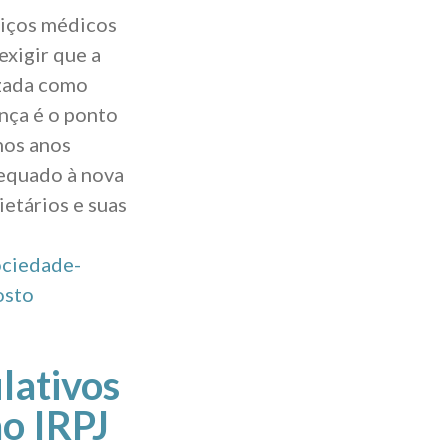
viços médicos
exigir que a
izada como
nça é o ponto
nos anos
dequado à nova
ietários e suas
ociedade-
osto
lativos
ao IRPJ