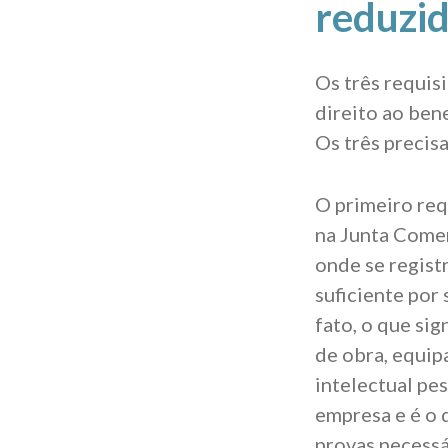
reduzi
Os três requis
direito ao ben
Os três precis
O primeiro req
na Junta Comer
onde se regist
suficiente por
fato, o que si
de obra, equip
intelectual pe
empresa e é o 
provas necess