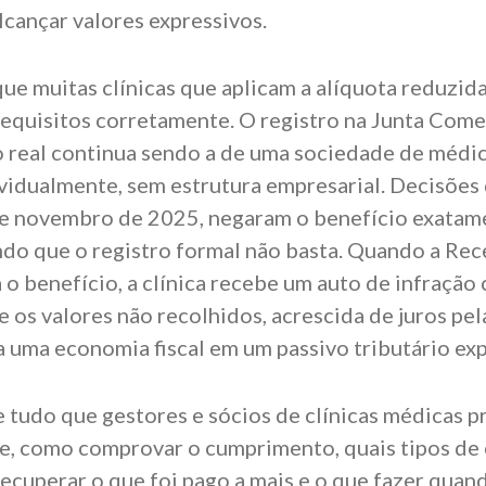
lcançar valores expressivos.
ue muitas clínicas que aplicam a alíquota reduzid
equisitos corretamente. O registro na Junta Comerc
 real continua sendo a de uma sociedade de médi
vidualmente, sem estrutura empresarial. Decisões
e novembro de 2025, negaram o benefício exatam
ndo que o registro formal não basta. Quando a Rec
a o benefício, a clínica recebe um auto de infraçã
 os valores não recolhidos, acrescida de juros pela
 uma economia fiscal em um passivo tributário exp
e tudo que gestores e sócios de clínicas médicas p
ige, como comprovar o cumprimento, quais tipos de 
recuperar o que foi pago a mais e o que fazer quan