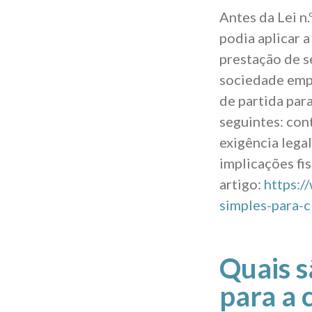
Antes da Lei n
podia aplicar a
prestação de s
sociedade emp
de partida par
seguintes: con
exigência legal
implicações fis
artigo:
https:/
simples-para-c
Quais s
para a 