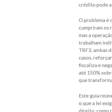
crédito pode a
O problema é q
cumpriram os r
mas a operação
trabalham indi
TRF3, ambas d
casos, reforça
fiscaliza e neg
até 150% sobre
que transforma
Este guia reún
o que a lei ex
direito, como 