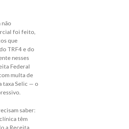
a não
ial foi feito,
cos que
 do TRF4 e do
ente nesses
eita Federal
o com multa de
 taxa Selic — o
ressivo.
recisam saber:
clínica têm
do a Receita