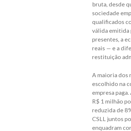
bruta, desde q
sociedade empr
qualificados c
válida emitida
presentes, a e
reais — e a di
restituição adm
A maioria dos 
escolhido na c
empresa paga. 
R$ 1 milhão po
reduzida de 8%
CSLL juntos po
enquadram corr