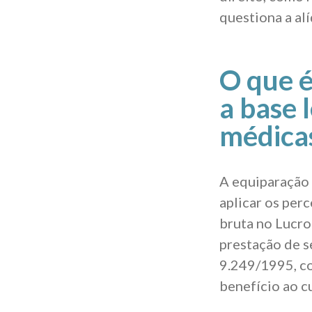
questiona a al
O que é
a base 
médica
A equiparação 
aplicar os per
bruta no Lucr
prestação de ser
9.249/1995, co
benefício ao c