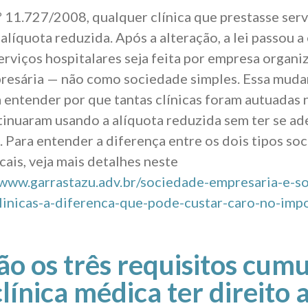
.º 11.727/2008, qualquer clínica que prestasse ser
 alíquota reduzida. Após a alteração, a lei passou a 
erviços hospitalares seja feita por empresa organ
resária — não como sociedade simples. Essa muda
a entender por que tantas clínicas foram autuadas 
tinuaram usando a alíquota reduzida sem ter se a
. Para entender a diferença entre os dois tipos soc
cais, veja mais detalhes neste
/www.garrastazu.adv.br/sociedade-empresaria-e-s
linicas-a-diferenca-que-pode-custar-caro-no-imp
ão os três requisitos cumu
clínica médica ter direito 