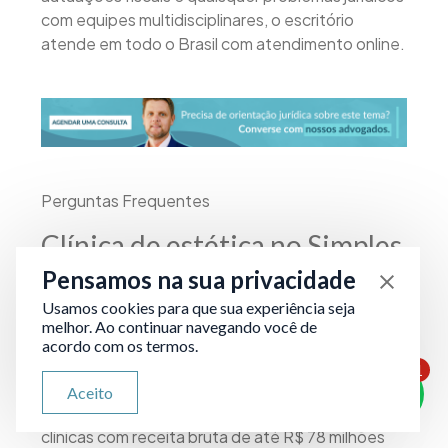
com equipes multidisciplinares, o escritório
atende em todo o Brasil com atendimento online.
Perguntas Frequentes
Clínica de estética no Simples
Nacional pode migrar para o
Pensamos na sua privacidade
Lucro Presumido para acessar
Usamos cookies para que sua experiência seja
melhor. Ao continuar navegando você de
a equiparação hospitalar?
acordo com os termos.
1
ATENDIMENTO VIA WHATSAPP
Sim. A opção pelo Lucro Presumido é feita no
Aceito
Olá, qual seu problema jurídico?
início do ano-calendário e está disponível para
clínicas com receita bruta de até R$ 78 milhões