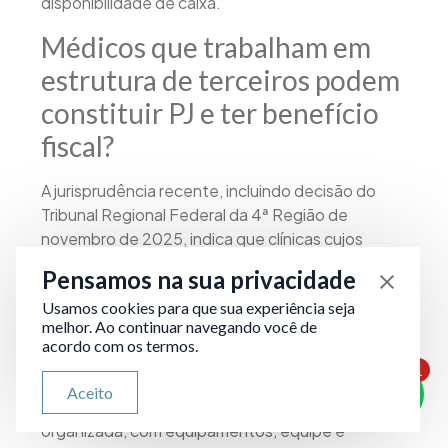
disponibilidade de caixa.
Médicos que trabalham em
estrutura de terceiros podem
constituir PJ e ter benefício
fiscal?
A jurisprudência recente, incluindo decisão do
Tribunal Regional Federal da 4ª Região de
novembro de 2025, indica que clínicas cujos
sócios prestam serviços predominantemente em
Pensamos na sua privacidade
estrutura de terceiros têm dificuldade em
Usamos cookies para que sua experiência seja
demonstrar o elemento de empresa, requisito
melhor. Ao continuar navegando você de
exigido para a equiparação hospitalar. O médico
acordo com os termos.
pode constituir uma pessoa jurídica para organizar
1
sua atividade, mas o acesso aos benefícios fiscais
ATENDIMENTO VIA WHATSAPP
Aceito
Olá, qual seu problema jurídico?
depende da existência de estrutura própria
organizada, com equipamentos, equipe e