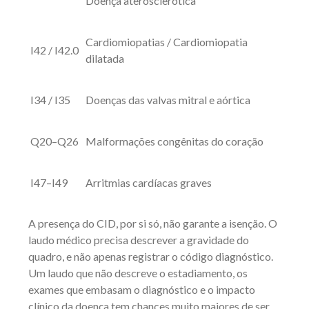
Doença aterosclerótica
Cardiomiopatias / Cardiomiopatia
I42 / I42.0
dilatada
I34 / I35
Doenças das valvas mitral e aórtica
Q20–Q26
Malformações congênitas do coração
I47–I49
Arritmias cardíacas graves
A presença do CID, por si só, não garante a isenção. O
laudo médico precisa descrever a gravidade do
quadro, e não apenas registrar o código diagnóstico.
Um laudo que não descreve o estadiamento, os
exames que embasam o diagnóstico e o impacto
clínico da doença tem chances muito maiores de ser