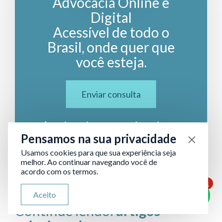
Advocacia Online e
Digital
Acessível de todo o
Brasil, onde quer que
você esteja.
Enviar consulta
A qualquer hora, em qualquer lugar:
nossa equipe está pronta para atender
Pensamos na sua privacidade
você com excelência.
Usamos cookies para que sua experiência seja
melhor. Ao continuar navegando você de
acordo com os termos.
1
ATENDIMENTO VIA WHATSAPP
Aceito
Olá, qual seu problema jurídico?
Continue lendo:
artigos