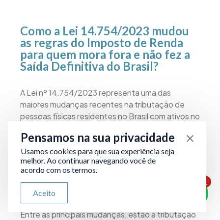
Como a Lei 14.754/2023 mudou
as regras do Imposto de Renda
para quem mora fora e não fez a
Saída Definitiva do Brasil?
A Lei nº 14.754/2023 representa uma das
maiores mudanças recentes na tributação de
pessoas físicas residentes no Brasil com ativos no
exterior. Para quem não formalizou a saída
Pensamos na sua privacidade
definitiva do país e, portanto, ainda é tratado
como residente fiscal, as novas regras ampliaram
Usamos cookies para que sua experiência seja
melhor. Ao continuar navegando você de
substancialmente a base de cálculo do imposto
acordo com os termos.
sobre rendimentos obtidos fora do território
1
nacional.
ATENDIMENTO VIA WHATSAPP
Aceito
Olá, qual seu problema jurídico?
Entre as principais mudanças, estão a tributação